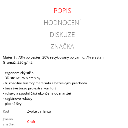
POPIS
HODNOCENÍ
DISKUZE
ZNAČKA
Materiál: 73% polyester, 20% recyklovaný polyamid, 7% elastan
Gramáž: 220 g/m2
- ergonomický střih
- 3D struktura pleteniny
- tři rozdílné hustoty materiálu s bezešvými přechody
- bezešvé torzo pro extra komfort
- rukávy a spodní část ukončena do manžet
- raglánové rukávy
- ploché švy
Kód
Zvolte variantu
Jméno
Craft
značky
: