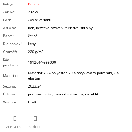
Kategorie
:
Běhání
Záruka
:
2 roky
EAN
:
Zvolte variantu
Aktivita
:
běh, běžecké lyžování, turistika, ski alpy
Barva
:
černá
Dle pohlaví
:
ženy
Gramáž
:
220 g/m2
Kód
1912644-999000
produktu
:
Materiál: 73% polyester, 20% recyklovaný polyamid, 7%
Materiál
:
elastan
Sezona
:
2023/24
Údržba
:
prát max. 30 st, nesušit v sušiččce, nežehlit
Výrobce
:
Craft
ZEPTAT SE
SDÍLET