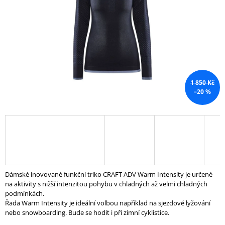
hvězdiček.
A
J
Í
T
?
1 850 Kč
–20 %
HLEDAT
D
O
Dámské inovované funkční triko CRAFT ADV Warm Intensity je určené
P
na aktivity s nižší intenzitou pohybu v chladných až velmi chladných
O
podmínkách.
R
Řada Warm Intensity je ideální volbou například na sjezdové lyžování
U
nebo snowboarding. Bude se hodit i při zimní cyklistice.
Č
U