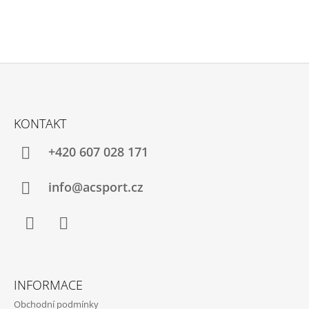
Z
Á
KONTAKT
P
A
+420 607 028 171
T
Í
info@acsport.cz
Facebook
Instagram
INFORMACE
Obchodní podmínky