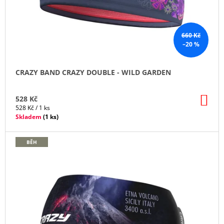
D
U
K
660 Kč
–20 %
T
Ů
CRAZY BAND CRAZY DOUBLE - WILD GARDEN
DO
528 Kč
KO
Měrná
528 Kč / 1 ks
cena:
Skladem
(
1 ks
)
BĚH