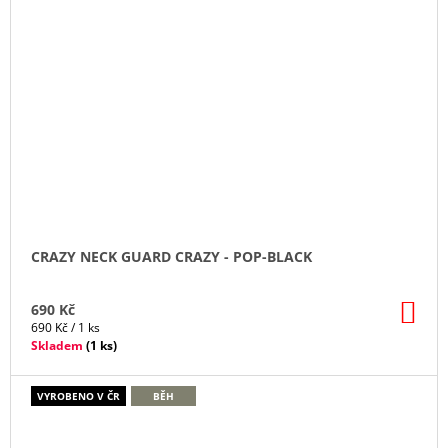
CRAZY NECK GUARD CRAZY - POP-BLACK
DO
690 Kč
KO
Měrná
690 Kč / 1 ks
cena:
Skladem
(
1 ks
)
VYROBENO V ČR
BĚH