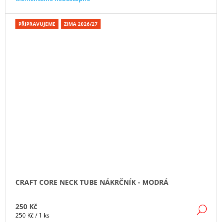
PŘIPRAVUJEME
ZIMA 2026/27
CRAFT CORE NECK TUBE NÁKRČNÍK - MODRÁ
250 Kč
DE
Měrná
250 Kč / 1 ks