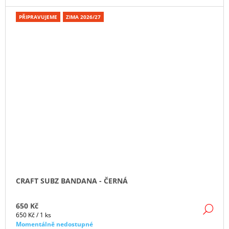
PŘIPRAVUJEME
ZIMA 2026/27
CRAFT SUBZ BANDANA - ČERNÁ
650 Kč
DE
Měrná
650 Kč / 1 ks
cena:
Momentálně nedostupné