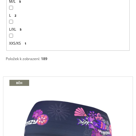
M/L
5
L
2
L/XL
5
XXS/XS
1
Položek k zobrazení:
189
V
BĚH
Ý
P
I
S
P
R
O