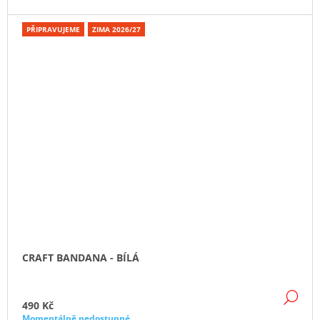
PŘIPRAVUJEME
ZIMA 2026/27
CRAFT BANDANA - BÍLÁ
DE
490 Kč
Momentálně nedostupné