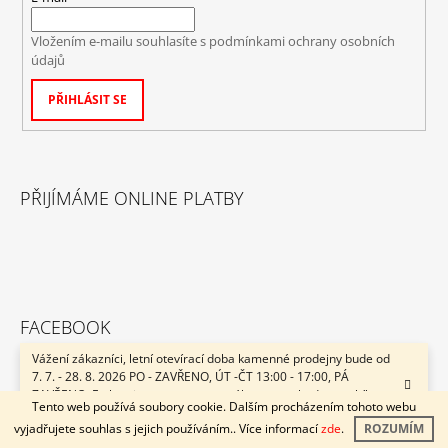
Vložením e-mailu souhlasíte s
podmínkami ochrany osobních
údajů
PŘIHLÁSIT SE
PŘIJÍMÁME ONLINE PLATBY
FACEBOOK
Vážení zákazníci, letní otevírací doba kamenné prodejny bude od
7. 7. - 28. 8. 2026 PO - ZAVŘENO, ÚT -ČT 13:00 - 17:00, PÁ
ZAVŘENO. E-shop je v provozu neustále a svozy budou probíhat v
Tento web používá soubory cookie. Dalším procházením tohoto webu
pracovní dny 1x týdně. Přejeme Vám krásné léto! ACsport.cz
vyjadřujete souhlas s jejich používáním.. Více informací
zde
.
ROZUMÍM
INSTAGRAM