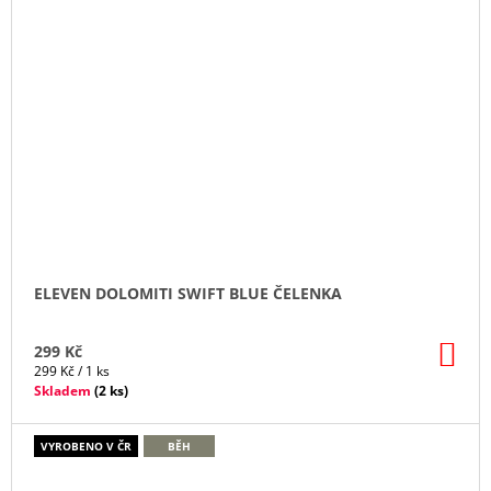
ELEVEN DOLOMITI SWIFT BLUE ČELENKA
DO
299 Kč
KO
Měrná
299 Kč / 1 ks
cena:
Skladem
(
2 ks
)
VYROBENO V ČR
BĚH