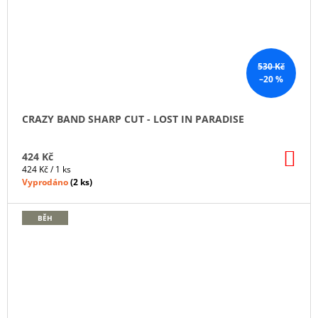
530 Kč
–20 %
CRAZY BAND SHARP CUT - LOST IN PARADISE
DO
424 Kč
KO
Měrná
424 Kč / 1 ks
cena:
Vyprodáno
(
2 ks
)
BĚH