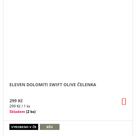
ELEVEN DOLOMITI SWIFT OLIVE ČELENKA
DO
299 Kč
KO
Měrná
299 Kč / 1 ks
cena:
Skladem
(
2 ks
)
VYROBENO V ČR
BĚH