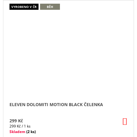
VYROBENO V ČR
BĚH
ELEVEN DOLOMITI MOTION BLACK ČELENKA
DO
299 Kč
KO
Měrná
299 Kč / 1 ks
cena:
Skladem
(
2 ks
)