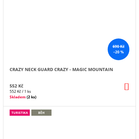
690 Kč
–20 %
CRAZY NECK GUARD CRAZY - MAGIC MOUNTAIN
DO
552 Kč
KO
Měrná
552 Kč / 1 ks
cena:
Skladem
(
2 ks
)
TURISTIKA
BĚH