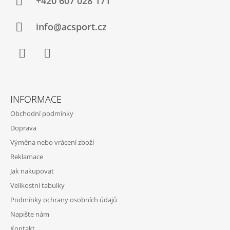
A
+420 607 028 171
I
S
T
U
Í
info@acsport.cz
Facebook
Instagram
INFORMACE
Obchodní podmínky
Doprava
Výměna nebo vrácení zboží
Reklamace
Jak nakupovat
Velikostní tabulky
Podmínky ochrany osobních údajů
Napište nám
Kontakt