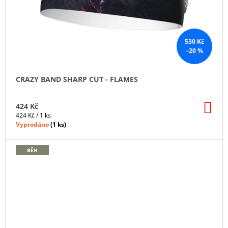
530 Kč
–20 %
CRAZY BAND SHARP CUT - FLAMES
DO
424 Kč
KO
Měrná
424 Kč / 1 ks
cena:
Vyprodáno
(
1 ks
)
BĚH