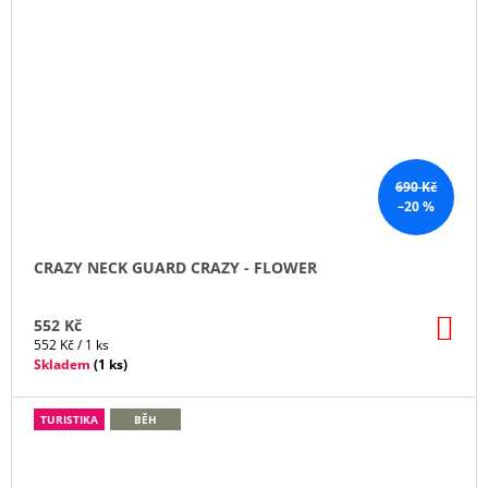
690 Kč
–20 %
CRAZY NECK GUARD CRAZY - FLOWER
DO
552 Kč
KO
Měrná
552 Kč / 1 ks
cena:
Skladem
(
1 ks
)
TURISTIKA
BĚH