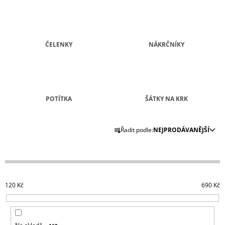
A
J
Í
ČELENKY
NÁKRČNÍKY
T
?
POTÍTKA
ŠÁTKY NA KRK
HLEDAT
Ř
Řadit podle:
NEJPRODÁVANĚJŠÍ
A
Z
D
E
O
N
P
O
120
Kč
690
Kč
Í
R
P
U
Č
R
U