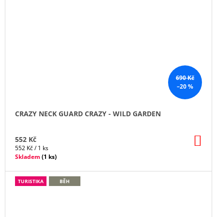
690 Kč
–20 %
CRAZY NECK GUARD CRAZY - WILD GARDEN
DO
552 Kč
KO
Měrná
552 Kč / 1 ks
cena:
Skladem
(
1 ks
)
TURISTIKA
BĚH