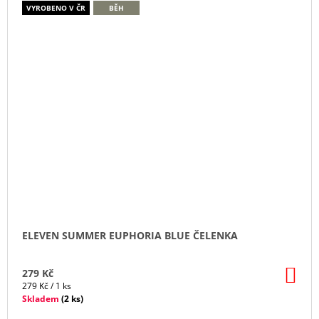
VYROBENO V ČR
BĚH
ELEVEN SUMMER EUPHORIA BLUE ČELENKA
DO
279 Kč
KO
Měrná
279 Kč / 1 ks
cena:
Skladem
(
2 ks
)