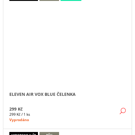
ELEVEN AIR VOX BLUE ČELENKA
299 Kč
DE
Měrná
299 Kč / 1 ks
cena:
Vyprodáno
VYROBENO V ČR
BĚH