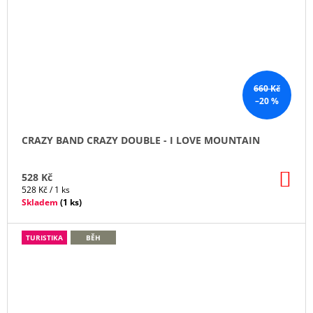
660 Kč
–20 %
CRAZY BAND CRAZY DOUBLE - I LOVE MOUNTAIN
DO
528 Kč
KO
Měrná
528 Kč / 1 ks
cena:
Skladem
(
1 ks
)
TURISTIKA
BĚH