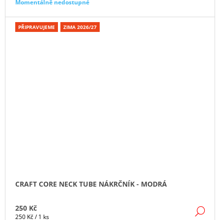
cena:
Momentálně nedostupné
PŘIPRAVUJEME
ZIMA 2026/27
CRAFT CORE NECK TUBE NÁKRČNÍK - MODRÁ
250 Kč
DE
Měrná
250 Kč / 1 ks