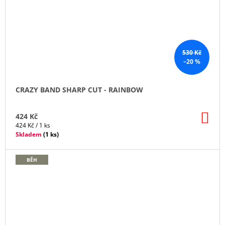
530 Kč
–20 %
CRAZY BAND SHARP CUT - RAINBOW
DO
424 Kč
KO
Měrná
424 Kč / 1 ks
cena:
Skladem
(
1 ks
)
BĚH