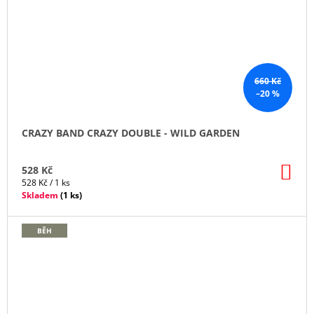
660 Kč
–20 %
CRAZY BAND CRAZY DOUBLE - WILD GARDEN
DO
528 Kč
KO
Měrná
528 Kč / 1 ks
cena:
Skladem
(
1 ks
)
BĚH