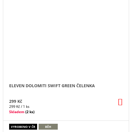
ELEVEN DOLOMITI SWIFT GREEN ČELENKA
DO
299 Kč
KO
Měrná
299 Kč / 1 ks
cena:
Skladem
(
2 ks
)
VYROBENO V ČR
BĚH