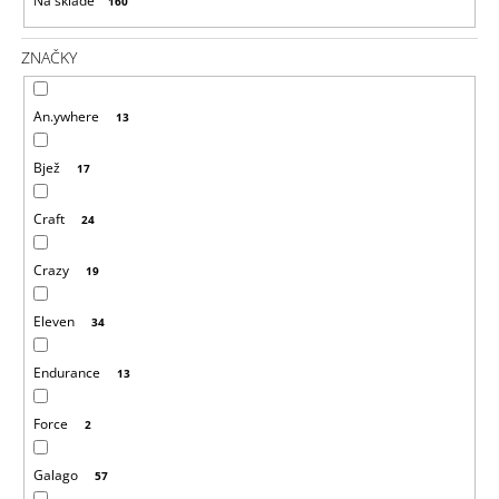
Na skladě
160
O
J
D
E
ZNAČKY
M
U
E
K
An.ywhere
13
T
CRAZY
Ů
SINGLET
Bjež
THUNDER
17
M
-
Craft
24
CARAMELLO
1
Crazy
19
065
Kč
Původně:
Eleven
34
2
130
Kč
Endurance
13
Force
2
Galago
57