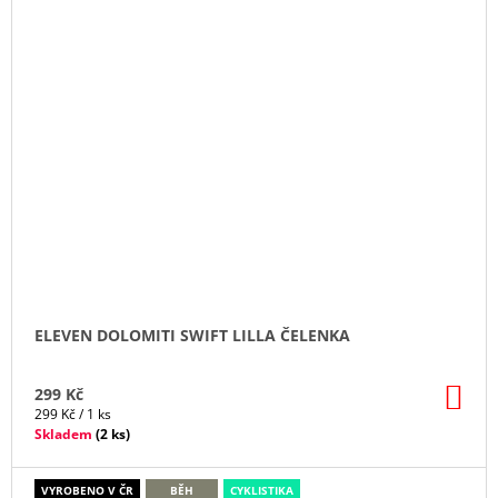
ELEVEN DOLOMITI SWIFT LILLA ČELENKA
DO
299 Kč
KO
Měrná
299 Kč / 1 ks
cena:
Skladem
(
2 ks
)
VYROBENO V ČR
BĚH
CYKLISTIKA