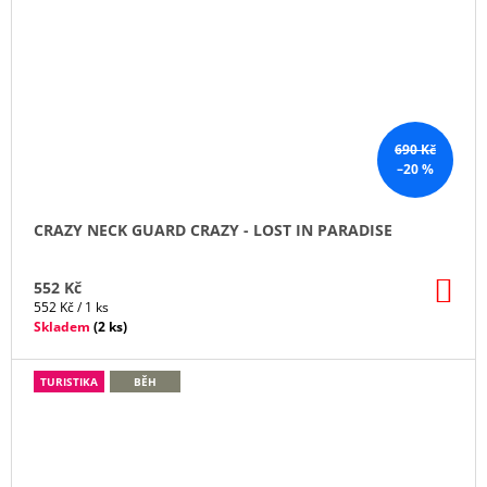
690 Kč
–20 %
CRAZY NECK GUARD CRAZY - LOST IN PARADISE
DO
552 Kč
KO
Měrná
552 Kč / 1 ks
cena:
Skladem
(
2 ks
)
TURISTIKA
BĚH