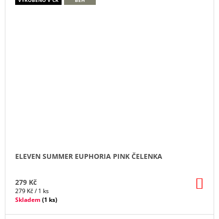
ELEVEN SUMMER EUPHORIA PINK ČELENKA
DO
279 Kč
KO
Měrná
279 Kč / 1 ks
cena:
Skladem
(
1 ks
)