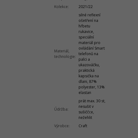
Kolekce
:
2021/22
silné reflexní
ošetření na
hřbetu
rukavice,
speciální
materiál pro
ovládání Smart
Materiál,
telefonů na
technologie
:
palci a
ukazováčku,
praktická
kapsička na
dlani, 87%
polyester, 13%
elastan
prát max. 30 st,
nesušit v
Údržba
:
sušiččce,
nežehlit
Výrobce
:
Craft