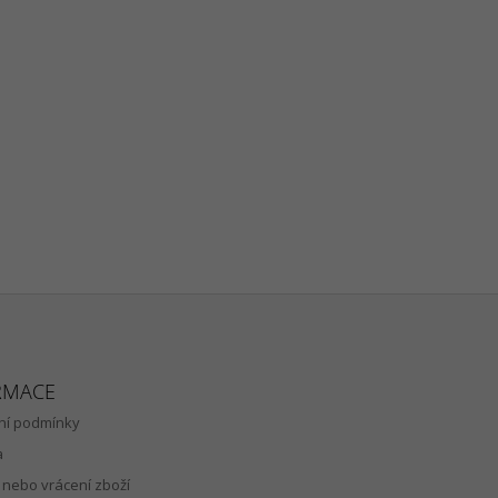
RMACE
í podmínky
a
nebo vrácení zboží