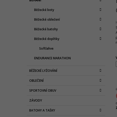
BĚHÁNÍ
T
A
kategorie
T
R
Běžecké boty
E
A
G
Běžecké oblečení
N
O
R
N
Běžecké batohy
I
Í
E
j
Běžecké doplňky
0
P
z
A
Softlahve
N
h
ENDURANCE MARATHON
E
L
BĚŽECKÉ LYŽOVÁNÍ
OBLEČENÍ
SPORTOVNÍ OBUV
ZÁVODY
c
BATOHY A TAŠKY