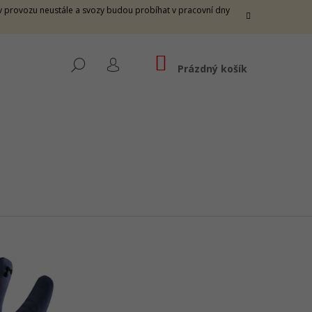
e v provozu neustále a svozy budou probíhat v pracovní dny
NÁKUPNÍ
HLEDAT
KOŠÍK
Prázdný košík
PŘIHLÁŠENÍ
 THUNDER M -