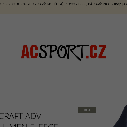
 7. 7. - 28. 8. 2026 PO - ZAVŘENO, ÚT -ČT 13:00 - 17:00, PÁ ZAVŘENO. E-shop j
CO POTŘEBUJETE NAJÍT?
HLEDAT
DOPORUČUJEME
BĚH
CRAFT ADV
SALMING RECOIL PRIME 2 UNISEX -
CRAZY SINGLET
ORANGE/BLUE
CARAMELLO
LUMEN FLEECE