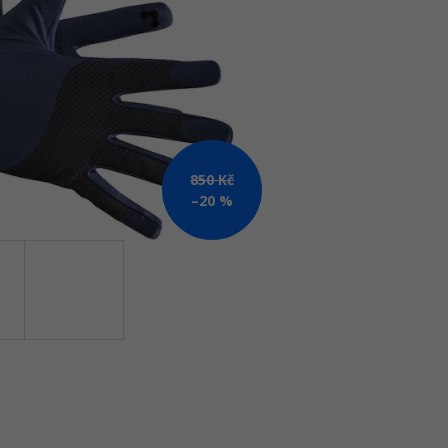
Kč
850 Kč
–20 %