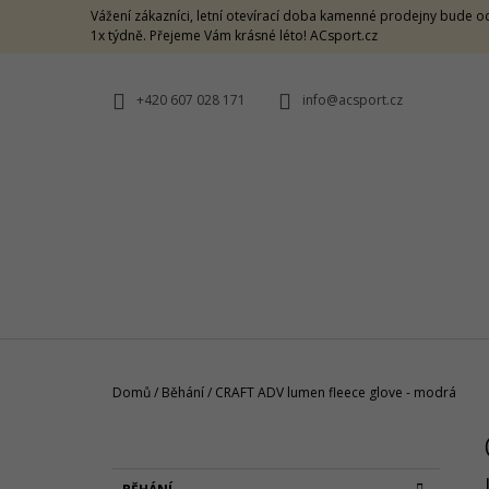
K
Přejít
Vážení zákazníci, letní otevírací doba kamenné prodejny bude od
na
O
1x týdně. Přejeme Vám krásné léto! ACsport.cz
ZPĚT
ZPĚT
obsah
DO
DO
Š
OBCHODU
OBCHODU
Í
+420 607 028 171
info@acsport.cz
K
Domů
/
Běhání
/
CRAFT ADV lumen fleece glove - modrá
P
O
ON LIGHTWEIGHT CAP ROCK
S
K
Přeskočit
1 190 Kč