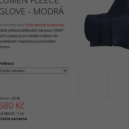
2 099 Kč
1 065 Kč
Původně:
4 199 Kč
Původně:
2 130 
GLOVE - MODRÁ
Průměrné
Neohodnoceno
Podrobnosti hodnocení
hodnocení
Silně reflexní běžecké rukavice CRAFT
produktu
ADV Lumen jsou ideální volbou do
e
podmínek s teplotou pod bodem
,0
mrazu.
5
vězdiček.
Velikost
850 Kč
–20 %
680 Kč
Měrná
od 680 Kč / 1 ks
ena:
Zvolte variantu