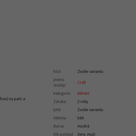
Kód
Zvolte variantu
Jméno
Craft
značky
:
Kategorie
:
Běhání
fonů na palci a
Záruka
:
2 roky
EAN
:
Zvolte variantu
Aktivita
:
běh
Barva
:
modrá
Dle pohlaví
:
ženy, muži