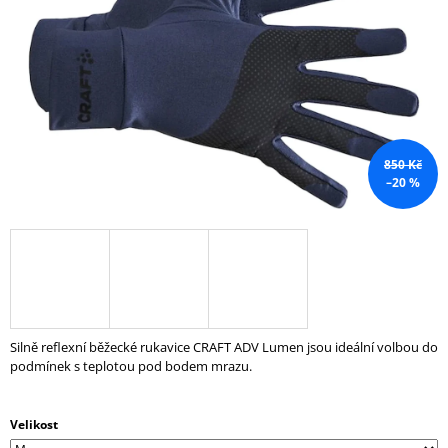
hvězdiček.
A
J
Í
T
?
850 Kč
–20 %
HLEDAT
D
O
Silně reflexní běžecké rukavice CRAFT ADV Lumen jsou ideální volbou do
P
podmínek s teplotou pod bodem mrazu.
O
R
U
Č
Velikost
U