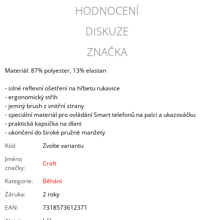
HODNOCENÍ
DISKUZE
ZNAČKA
Materiál: 87% polyester, 13% elastan
- silné reflexní ošetření na hřbetu rukavice
- ergonomický střih
- jemný brush z vnitřní strany
- speciální materiál pro ovládání Smart telefonů na palci a ukazováčku
- praktická kapsička na dlani
- ukončení do široké pružné manžety
Kód
Zvolte variantu
Jméno
Craft
značky
:
Kategorie
:
Běhání
Záruka
:
2 roky
EAN
:
7318573612371