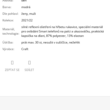
Aktivita
:
běh
Barva
:
modrá
Dle pohlaví
:
ženy, muži
Kolekce
:
2021/22
silné reflexní ošetření na hřbetu rukavice, speciální materiál
Materiál,
pro ovládání Smart telefonů na palci a ukazováčku, praktická
technologie
:
kapsička na dlani, 87% polyester, 13% elastan
Údržba
:
prát max. 30 st, nesušit v sušiččce, nežehlit
Výrobce
:
Craft
ZEPTAT SE
SDÍLET
Z