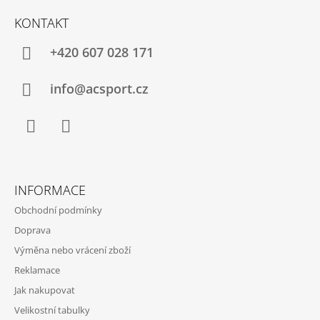
Á
KONTAKT
P
A
+420 607 028 171
T
Í
info@acsport.cz
Facebook
Instagram
INFORMACE
Obchodní podmínky
Doprava
Výměna nebo vrácení zboží
Reklamace
Jak nakupovat
Velikostní tabulky