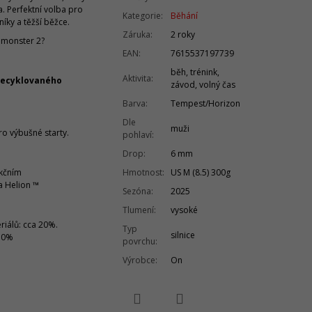
. Perfektní volba pro
Kategorie
:
Běhání
íky a těžší běžce.
Záruka
:
2 roky
dmonster 2?
EAN
:
7615537197739
běh, trénink,
Aktivita
:
recyklovaného
závod, volný čas
Barva
:
Tempest/Horizon
Dle
muži
 výbušné starty.
pohlaví
:
Drop
:
6 mm
kčním
Hmotnost
:
US M (8.5) 300g
 Helion ™
Sezóna
:
2025
Tlumení
:
vysoké
riálů: cca 20%.
Typ
silnice
 70%
povrchu
:
Výrobce
:
On