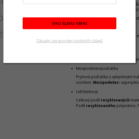
HODNOCENÍ
podporuje přirozený valivý pohyb chodidla
dlouhé tréninky, regenerační běhy, začátečn
DISKUZE
Proč zvolit Dámské běžecké boty On Clou
CHCI SLEVU 100 Kč
Svršek
ZNAČKA
Siťovaný svršek vyrobený ze
100% 
Zásady zpracování osobních údajů
polyesteru.
Speedboard
Nylonový Speedboard® stvořený pro
Mezipodešev/podrážka
Pryžová podrážka s vylepšeným tra
vzorkem.
Mezipodešev:
superpěna
Udržitelnost
Celkový podíl
recyklovaných
mate
Podíl
recyklovaného
polyesteru: