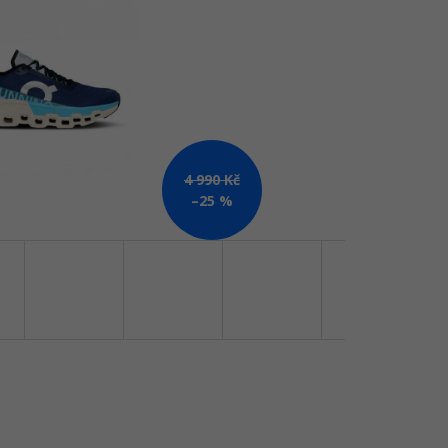
Kč
4 990 Kč
–25 %