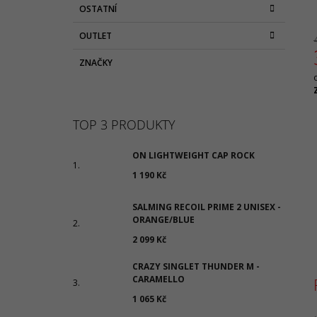
OSTATNÍ
OUTLET
ZNAČKY
c
TOP 3 PRODUKTY
ON LIGHTWEIGHT CAP ROCK
1 190 Kč
SALMING RECOIL PRIME 2 UNISEX -
ORANGE/BLUE
2 099 Kč
CRAZY SINGLET THUNDER M -
CARAMELLO
1 065 Kč