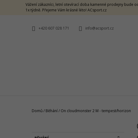
K
Přejít
Vážení zákazníci, letní otevírací doba kamenné prodejny bude od
na
O
1x týdně. Přejeme Vám krásné léto! ACsport.cz
ZPĚT
ZPĚT
obsah
DO
DO
Š
OBCHODU
OBCHODU
Í
+420 607 028 171
info@acsport.cz
K
Domů
/
Běhání
/
On cloudmonster 2 M - tempest/horizon
P
O
ON LIGHTWEIGHT CAP ROCK
S
K
Přeskočit
1 190 Kč