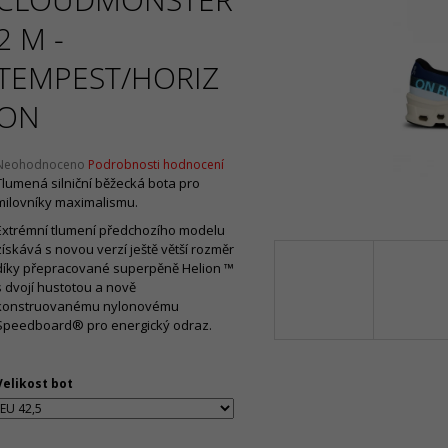
2 099 Kč
1 065 Kč
Původně:
4 199 Kč
Původně:
2 130 
2 M -
TEMPEST/HORIZ
ON
Průměrné
Neohodnoceno
Podrobnosti hodnocení
hodnocení
Tlumená silniční běžecká bota pro
produktu
milovníky maximalismu.
e
Extrémní tlumení předchozího modelu
,0
získává s novou verzí ještě větší rozměr
díky přepracované superpěně Helion ™
5
s dvojí hustotou a nově
vězdiček.
konstruovanému nylonovému
Speedboard® pro energický odraz.
Velikost bot