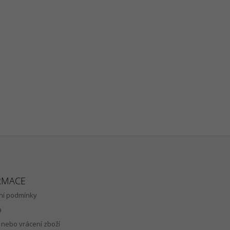
RMACE
í podmínky
a
nebo vrácení zboží