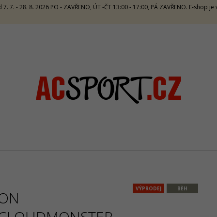
 7. 7. - 28. 8. 2026 PO - ZAVŘENO, ÚT -ČT 13:00 - 17:00, PÁ ZAVŘENO. E-shop j
CO POTŘEBUJETE NAJÍT?
HLEDAT
DOPORUČUJEME
VÝPRODEJ
BĚH
ON
SALMING RECOIL PRIME 2 UNISEX -
CRAZY SINGLET
ORANGE/BLUE
CARAMELLO
CLOUDMONSTER