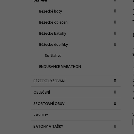
BĚHÁNÍ
T
A
kategorie
T
R
Běžecké boty
E
A
G
Běžecké oblečení
N
O
R
N
Běžecké batohy
I
Í
E
Běžecké doplňky
P
A
Softlahve
N
j
ENDURANCE MARATHON
0
E
z
L
BĚŽECKÉ LYŽOVÁNÍ
h
OBLEČENÍ
SPORTOVNÍ OBUV
ZÁVODY
BATOHY A TAŠKY