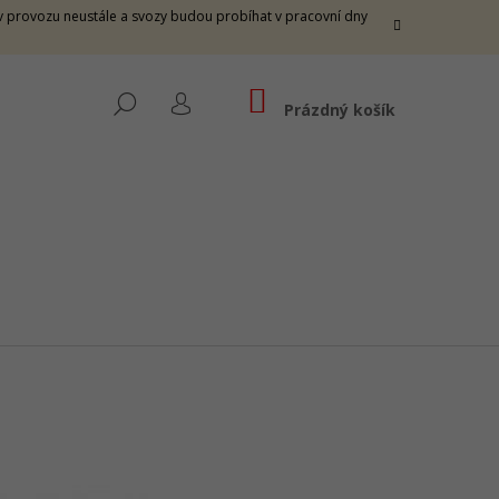
e v provozu neustále a svozy budou probíhat v pracovní dny
NÁKUPNÍ
HLEDAT
KOŠÍK
Prázdný košík
PŘIHLÁŠENÍ
 THUNDER M -