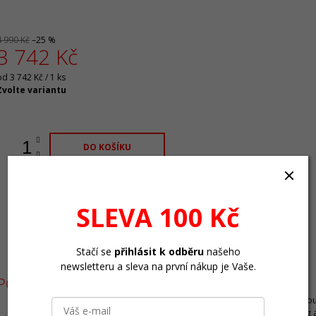
4 990 Kč
–25 %
3 742 Kč
Měrná
od 3 742 Kč / 1 ks
ena:
Zvolte variantu
DO KOŠÍKU
SLEVA 100 Kč
Stačí se
přihlásit k odběru
našeho
newsletteru a sleva na první nákup je Vaše.
POPIS
Tato kombinace se tak stává ideální volbou
běžců, kteří ocení pohodlí, výbušný odraz a