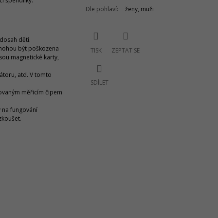
í špendlíky.
Dle pohlaví
:
ženy, muži
dosah dětí.
á mohou být poškozena
TISK
ZEPTAT SE
sou magnetické karty,
átoru, atd. V tomto
SDÍLET
grovaným měřicím čipem
v na fungování
zkoušet.