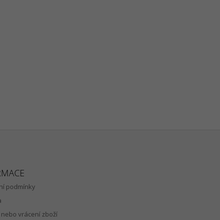
RMACE
í podmínky
a
nebo vrácení zboží