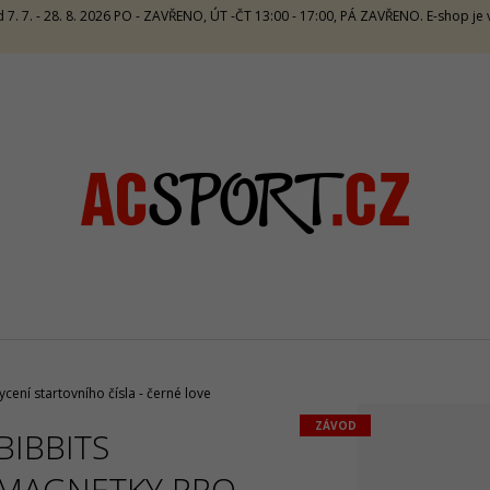
 7. 7. - 28. 8. 2026 PO - ZAVŘENO, ÚT -ČT 13:00 - 17:00, PÁ ZAVŘENO. E-shop j
CO POTŘEBUJETE NAJÍT?
HLEDAT
DOPORUČUJEME
cení startovního čísla - černé love
ZÁVOD
BIBBITS
SALMING RECOIL PRIME 2 UNISEX -
CRAZY SINGLET
ORANGE/BLUE
CARAMELLO
MAGNETKY PRO