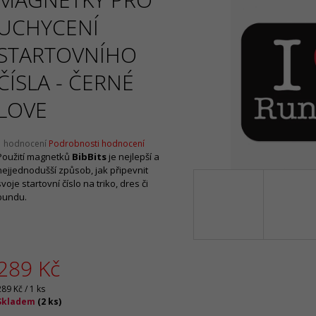
2 099 Kč
1 065 Kč
Původně:
4 199 Kč
Původně:
2 130 
UCHYCENÍ
STARTOVNÍHO
ČÍSLA - ČERNÉ
LOVE
Průměrné
1 hodnocení
Podrobnosti hodnocení
hodnocení
Použití magnetků
BibBits
je nejlepší a
produktu
nejjednodušší způsob, jak připevnit
e
svoje startovní číslo na triko, dres či
,0
bundu.
5
vězdiček.
289 Kč
Měrná
289 Kč / 1 ks
ena:
Skladem
(
2 ks
)