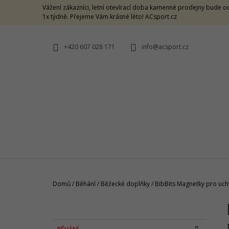
K
Přejít
Vážení zákazníci, letní otevírací doba kamenné prodejny bude od
na
O
1x týdně. Přejeme Vám krásné léto! ACsport.cz
ZPĚT
ZPĚT
obsah
DO
DO
Š
OBCHODU
OBCHODU
Í
+420 607 028 171
info@acsport.cz
K
Domů
/
Běhání
/
Běžecké doplňky
/
BibBits Magnetky pro uchy
P
O
ON LIGHTWEIGHT CAP ROCK
S
K
Přeskočit
1 190 Kč