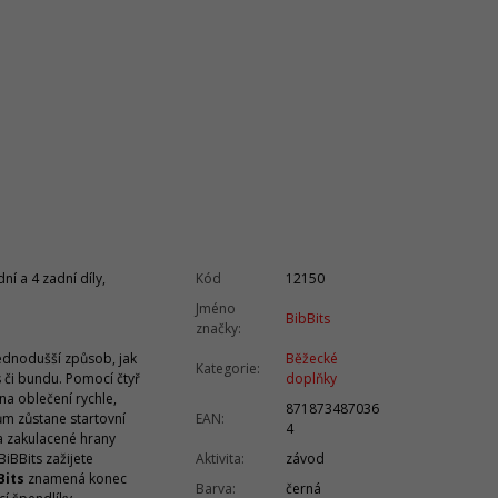
í a 4 zadní díly,
Kód
12150
Jméno
BibBits
značky
:
jednodušší způsob, jak
Běžecké
Kategorie
:
es či bundu. Pomocí čtyř
doplňky
na oblečení rychle,
871873487036
m zůstane startovní
EAN
:
4
 a zakulacené hrany
iBBits zažijete
Aktivita
:
závod
Bits
znamená konec
Barva
:
černá