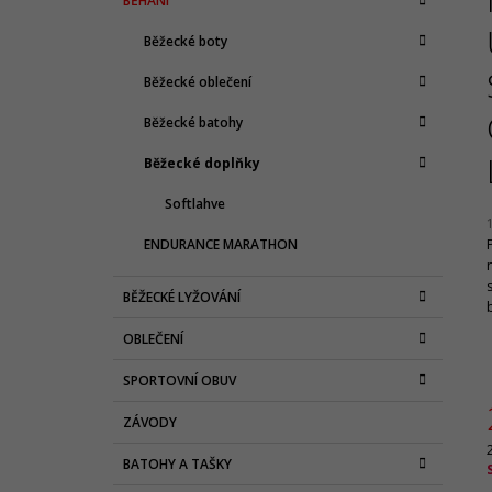
BĚHÁNÍ
T
A
kategorie
T
R
Běžecké boty
E
A
G
Běžecké oblečení
N
O
R
N
Běžecké batohy
I
Í
E
Běžecké doplňky
P
A
Softlahve
N
ENDURANCE MARATHON
E
j
L
BĚŽECKÉ LYŽOVÁNÍ
4
z
OBLEČENÍ
h
SPORTOVNÍ OBUV
ZÁVODY
BATOHY A TAŠKY
c