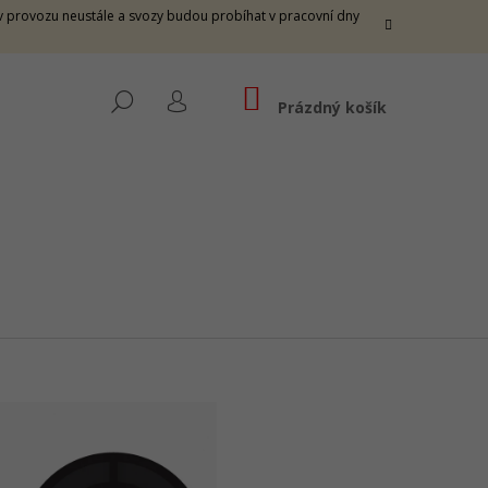
e v provozu neustále a svozy budou probíhat v pracovní dny
NÁKUPNÍ
HLEDAT
KOŠÍK
Prázdný košík
PŘIHLÁŠENÍ
 THUNDER M -