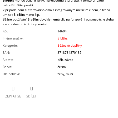
BibBits
mohou ovlivnit funkci kardiostimulátoru, atd. V tomto případě
nelze
BibBits
použít.
V případě použití startovního čísla s integrovaným měřicím čipem je třeba
umístit
BibBits
mimo čip.
Běžné používání
BibBits
obvykle nemá vliv na fungování pulsmetrů, je třeba
ale vhodné umístění vyzkoušet.
Kód
14604
Jméno značky
:
BibBits
Kategorie
:
Běžecké doplňky
EAN
:
8718734870135
Aktivita
:
běh, závod
Barva
:
černá
Dle pohlaví
:
ženy, muži
ZEPTAT SE
SDÍLET