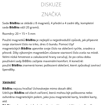
DISKUZE
ZNAČKA
Sada
BibBits
se skládá z 8 magnetů, 4 přední a 4 zadní díly, kompletní
sada
BibBits
váží 20 gramů.
Rozměry: 20 × 15 × 5 mm
Použití magnetků
BibBits
je nejlepší a nejjednodušší způsob, jak připevnit
svoje startovní číslo na triko, dres či bundu. Pomocí čtyř
magnetických
BibBits
upevníte svoje číslo na oblečení rychle, snadno a
přesně. Díky výkonným magnetkům zůstane startovní číslo zcela na místě.
Velmi nízká hmotnost a zakulacené hrany zaručují, že po celou dobu
používání sady BiBBits zažijete maximální komfort. A konečně:
použití
BibBits
znamená konec poškození oblečení, které způsobují zavírací
špendlíky.
Varování:
BibBits
nejsou hračka! Uchovávejte mimo dosah dětí.
Udržujte
BibBits
od všech zařízení, která mohou být poškozena nebo
ovlivněna magnetickým polem, jako jsou magnetické karty, kreditní karty,
atd.