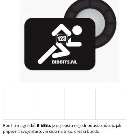
0,0
A
z
5
J
hvězdiček.
Í
T
?
HLEDAT
D
O
P
O
R
Použití magnetků
BibBits
je nejlepší a nejjednodušší způsob, jak
U
připevnit svoje startovní číslo na triko, dres či bundu.
Č
U