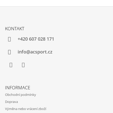
Z
Á
KONTAKT
P
A
+420 607 028 171
T
Í
info@acsport.cz
Facebook
Instagram
INFORMACE
Obchodní podmínky
Doprava
Výměna nebo vrácení zboží