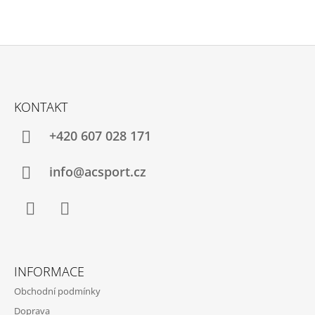
Z
Á
KONTAKT
P
A
+420 607 028 171
T
Í
info@acsport.cz
Facebook
Instagram
INFORMACE
Obchodní podmínky
Doprava