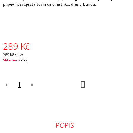
připevnit svoje startovní číslo na triko, dres či bundu.
J
E
M
E
CRAZY
SINGLET
289 Kč
THUNDER
M
Měrná
289 Kč / 1 ks
-
cena:
CARAMELLO
Skladem
(
2 ks
)
1
065
Kč
DO
Původně:
KOŠÍKU
2
130
Kč
POPIS