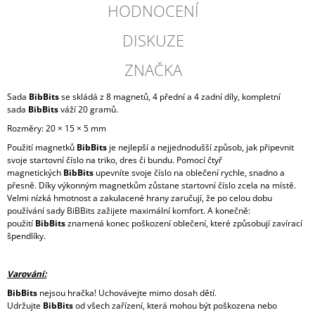
HODNOCENÍ
DISKUZE
ZNAČKA
Sada
BibBits
se skládá z 8 magnetů, 4 přední a 4 zadní díly, kompletní
sada
BibBits
váží 20 gramů.
Rozměry: 20 × 15 × 5 mm
Použití magnetků
BibBits
je nejlepší a nejjednodušší způsob, jak připevnit
svoje startovní číslo na triko, dres či bundu. Pomocí čtyř
magnetických
BibBits
upevníte svoje číslo na oblečení rychle, snadno a
přesně. Díky výkonným magnetkům zůstane startovní číslo zcela na místě.
Velmi nízká hmotnost a zakulacené hrany zaručují, že po celou dobu
používání sady BiBBits zažijete maximální komfort. A konečně:
použití
BibBits
znamená konec poškození oblečení, které způsobují zavírací
špendlíky.
Varování:
BibBits
nejsou hračka! Uchovávejte mimo dosah dětí.
Udržujte
BibBits
od všech zařízení, která mohou být poškozena nebo