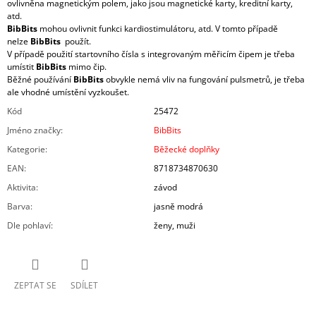
ovlivněna magnetickým polem, jako jsou magnetické karty, kreditní karty,
atd.
BibBits
mohou ovlivnit funkci kardiostimulátoru, atd. V tomto případě
nelze
BibBits
použít.
V případě použití startovního čísla s integrovaným měřicím čipem je třeba
umístit
BibBits
mimo čip.
Běžné používání
BibBits
obvykle nemá vliv na fungování pulsmetrů, je třeba
ale vhodné umístění vyzkoušet.
Kód
25472
Jméno značky
:
BibBits
Kategorie
:
Běžecké doplňky
EAN
:
8718734870630
Aktivita
:
závod
Barva
:
jasně modrá
Dle pohlaví
:
ženy, muži
ZEPTAT SE
SDÍLET