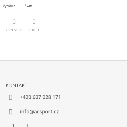
Výrobce
:
Swix
ZEPTAT SE
SDÍLET
Z
Á
KONTAKT
P
A
+420 607 028 171
T
Í
info@acsport.cz