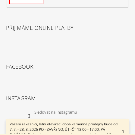
PŘIJÍMÁME ONLINE PLATBY
FACEBOOK
INSTAGRAM
Sledovat na Instagramu
Vážení zákazníci, letní otevírací doba kamenné prodejny bude od
7. 7. - 28. 8. 2026 PO - ZAVŘENO, ÚT -ČT 13:00 - 17:00, PÁ
ZAVŘENO. E-shop je v provozu neustále a svozy budou probíhat v