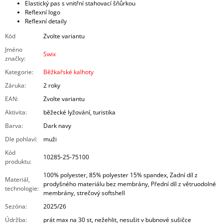
Elastický pas s vnitřní stahovací šňůrkou
Reflexní logo
Reflexní detaily
Kód
Zvolte variantu
Jméno
Swix
značky
:
Kategorie
:
Běžkařské kalhoty
Záruka
:
2 roky
EAN
:
Zvolte variantu
Aktivita
:
běžecké lyžování, turistika
Barva
:
Dark navy
Dle pohlaví
:
muži
Kód
10285-25-75100
produktu
:
100% polyester, 85% polyester 15% spandex, Zadní díl z
Materiál,
prodyšného materiálu bez membrány, Přední díl z větruodolné
technologie
:
membrány, strečový softshell
Sezóna
:
2025/26
Údržba
:
prát max na 30 st, nežehlit, nesušit v bubnové sušičce