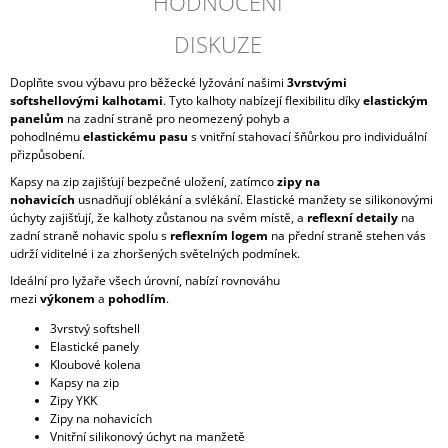
HODNOCENÍ
DISKUZE
Doplňte svou výbavu pro běžecké lyžování našimi
3vrstvými
softshellovými kalhotami
. Tyto kalhoty nabízejí flexibilitu díky
elastickým
panelům
na zadní straně pro neomezený pohyb a
pohodlnému
elastickému pasu
s vnitřní stahovací šňůrkou pro individuální
přizpůsobení.
Kapsy na zip zajišťují bezpečné uložení, zatímco
zipy na
nohavicích
usnadňují oblékání a svlékání. Elastické manžety se silikonovými
úchyty zajišťují, že kalhoty zůstanou na svém místě, a
reflexní detaily
na
zadní straně nohavic spolu s
reflexním logem
na přední straně stehen vás
udrží viditelné i za zhoršených světelných podmínek.
Ideální pro lyžaře všech úrovní, nabízí rovnováhu
mezi
výkonem
a
pohodlím
.
3vrstvý softshell
Elastické panely
Kloubové kolena
Kapsy na zip
Zipy YKK
Zipy na nohavicích
Vnitřní silikonový úchyt na manžetě