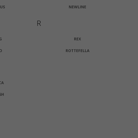
US
NEWLINE
R
G
REX
O
ROTTEFELLA
CA
SH