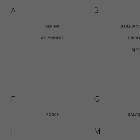
Původně:
2 090 Kč
Původně:
2 130 
A
B
ALPINA
BEHEJBRN
AN.YWHERE
BIBBI
BJEŽ
F
G
FORCE
GALA
I
M