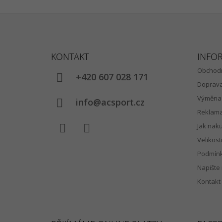
Z
Á
KONTAKT
INFO
P
Obchodn
A
+420 607 028 171
Doprav
T
Výměna 
Í
info@acsport.cz
Reklam
Jak nak
Velikost
Facebook
Instagram
Podmínk
Napište
Kontakt