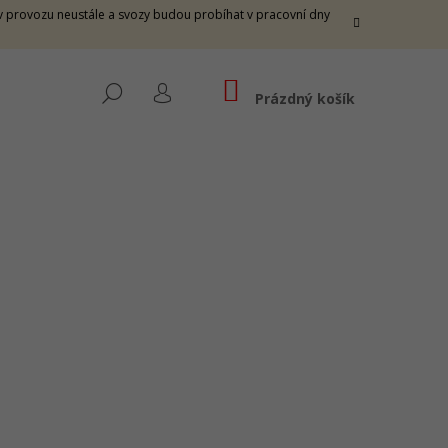
e v provozu neustále a svozy budou probíhat v pracovní dny
NÁKUPNÍ
HLEDAT
KOŠÍK
Prázdný košík
PŘIHLÁŠENÍ
THUNDER M - FIRE