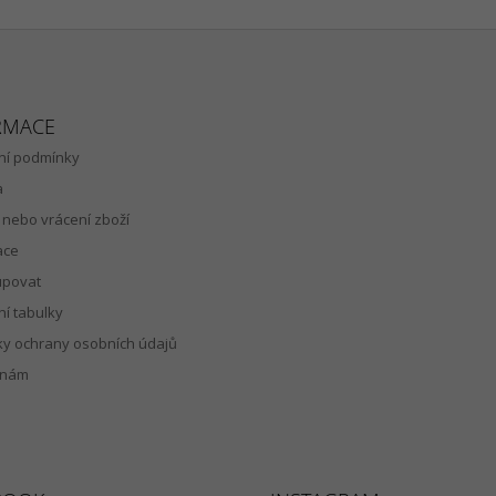
RMACE
í podmínky
a
nebo vrácení zboží
ace
upovat
ní tabulky
y ochrany osobních údajů
 nám