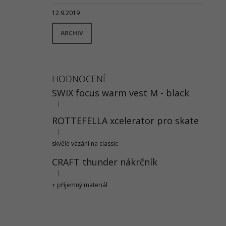
12.9.2019
ARCHIV
HODNOCENÍ
SWIX focus warm vest M - black
|
Hodnocení produktu je 5 z 5 hvězdiček.
ROTTEFELLA xcelerator pro skate
|
Hodnocení produktu je 5 z 5 hvězdiček.
skvělé vázání na classic
CRAFT thunder nákrčník
|
Hodnocení produktu je 5 z 5 hvězdiček.
+ příjemný materiál