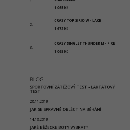
1 065 Kč
CRAZY TOP SIRIO W - LAKE
1 672 Kč
CRAZY SINGLET THUNDER M - FIRE
1 065 Kč
BLOG
SPORTOVNÍ ZÁTĚŽOVÝ TEST - LAKTÁTOVÝ
TEST
20.11.2019
JAK SE SPRÁVNĚ OBLÉCT NA BĚHÁNÍ
14.10.2019
JAKÉ BĚŽECKÉ BOTY VYBRAT?