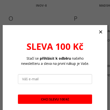
INOV-8
MADSH
O
P
ON
PEDA
PENC
SLEVA 100 Kč
S
T
Stačí se
přihlásit k odběru
našeho
newsletteru a sleva na první nákup je Vaše.
SALICE
TECNI
SALMING
TEMPI
SMELLWELL
SPORTIQUE
CHCI SLEVU 100 Kč
SWIX