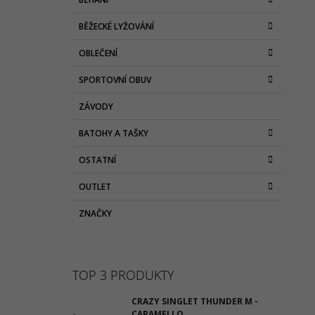
T
A
kategorie
1 065 Kč
T
Původně:
2 130 Kč
R
BĚŽECKÉ LYŽOVÁNÍ
E
A
G
OBLEČENÍ
N
O
R
N
SPORTOVNÍ OBUV
I
Í
E
ZÁVODY
P
A
BATOHY A TAŠKY
N
OSTATNÍ
E
L
OUTLET
ZNAČKY
TOP 3 PRODUKTY
CRAZY SINGLET THUNDER M -
CARAMELLO