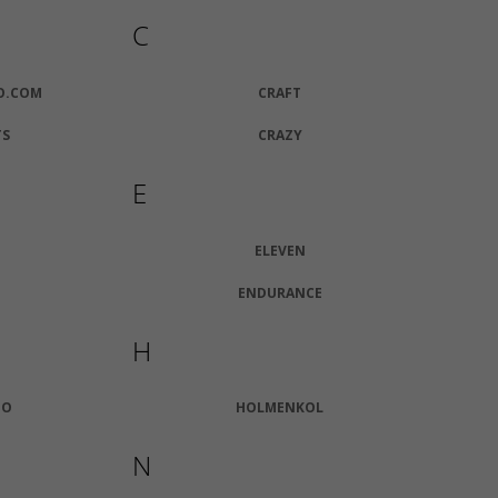
Kč
C
O.COM
CRAFT
TS
CRAZY
E
ELEVEN
ENDURANCE
H
GO
HOLMENKOL
N