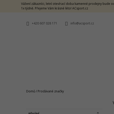
K
Přejít
Vážení zákazníci, letní otevírací doba kamenné prodejny bude od
na
O
1x týdně. Přejeme Vám krásné léto! ACsport.cz
ZPĚT
ZPĚT
obsah
DO
DO
Š
OBCHODU
OBCHODU
Í
+420 607 028 171
info@acsport.cz
K
Domů
/
Prodávané značky
P
O
CRAZY SINGLET THUNDER M -
S
CARAMELLO
K
Přeskočit
BĚHÁNÍ