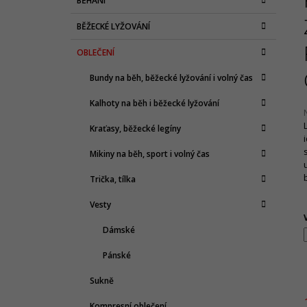
BĚHÁNÍ
T
A
kategorie
1 065 Kč
T
Původně:
2 130 Kč
R
BĚŽECKÉ LYŽOVÁNÍ
E
A
G
OBLEČENÍ
N
O
R
N
Bundy na běh, běžecké lyžování i volný čas
I
Í
E
Kalhoty na běh i běžecké lyžování
P
A
Kraťasy, běžecké legíny
N
j
Mikiny na běh, sport i volný čas
0
E
z
Trička, tílka
L
h
Vesty
Dámské
Pánské
Sukně
Kompresní oblečení