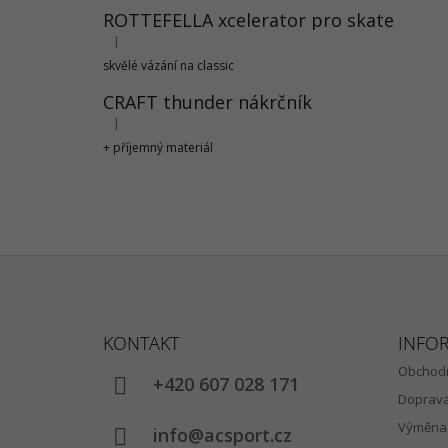
ROTTEFELLA xcelerator pro skate
|
Hodnocení produktu je 5 z 5 hvězdiček.
skvělé vázání na classic
CRAFT thunder nákrčník
|
Hodnocení produktu je 5 z 5 hvězdiček.
+ příjemný materiál
Z
Á
KONTAKT
INFO
P
Obchodn
A
+420 607 028 171
Doprav
T
Výměna 
Í
info@acsport.cz