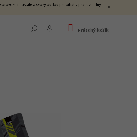
e v provozu neustále a svozy budou probíhat v pracovní dny
NÁKUPNÍ
HLEDAT
KOŠÍK
Prázdný košík
PŘIHLÁŠENÍ
THUNDER M - FIRE