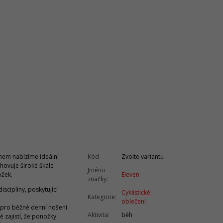
ihem nabízíme ideální
Kód
Zvolte variantu
yhovuje široké škále
Jméno
ožek.
Eleven
značky
:
sciplíny, poskytující
Cyklistické
Kategorie
:
oblečení
ak pro běžné denní nošení
Aktivita
:
běh
é zajistí, že ponožky