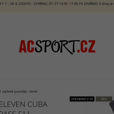
 7. 7. - 28. 8. 2026 PO - ZAVŘENO, ÚT -ČT 13:00 - 17:00, PÁ ZAVŘENO. E-shop j
CO POTŘEBUJETE NAJÍT?
HLEDAT
DOPORUČUJEME
1 zvýšené ponožky - černé
VYROBENO V ČR
BĚH
ELEVEN CUBA
CRAZY TOP SIRIO W - LAKE
CRAZY SINGLET 
PASS F11
1 672 Kč
1 065 Kč