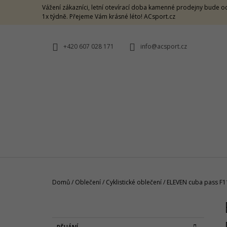
K
Přejít
Vážení zákazníci, letní otevírací doba kamenné prodejny bude od
na
O
1x týdně. Přejeme Vám krásné léto! ACsport.cz
ZPĚT
ZPĚT
obsah
DO
DO
Š
OBCHODU
OBCHODU
Í
+420 607 028 171
info@acsport.cz
K
Domů
/
Oblečení
/
Cyklistické oblečení
/
ELEVEN cuba pass F1
P
O
CRAZY SINGLET THUNDER M -
S
CARAMELLO
K
Přeskočit