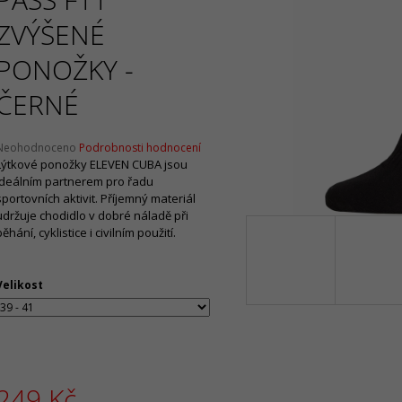
Původně:
2 090 Kč
Původně:
2 130 
ZVÝŠENÉ
PONOŽKY -
ČERNÉ
Průměrné
Neohodnoceno
Podrobnosti hodnocení
hodnocení
Lýtkové ponožky ELEVEN CUBA jsou
produktu
ideálním partnerem pro řadu
e
sportovních aktivit. Příjemný materiál
,0
udržuje chodidlo v dobré náladě při
běhání, cyklistice i civilním použití.
5
vězdiček.
Velikost
249 Kč