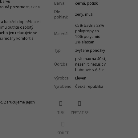
 barvu
Barva
:
černá, potisk
upoutá pozornost jak na
Dle
ženy, muži
pohlaví
:
a funkční doplněk, ale i
65% bavlna 23%
ímu outfitu osobitý
polypropylen
 nebo jen relaxujete ve
Materiál
:
10% polyamid
ší možný komfort a
2% elastan
Typ
:
zvýšené ponožky
prát max na 40 st,
Údržba
:
nežehlit, nesušit v
bubnové sušičce
Výrobce
:
Eleven
Vyrobeno
:
Česká republika
R.
Zaručujeme jejich
TISK
ZEPTAT SE
SDÍLET