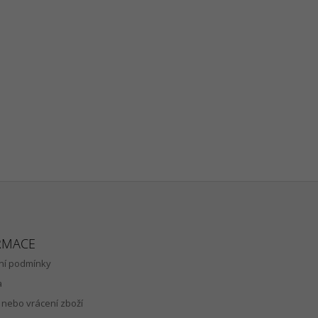
RMACE
í podmínky
a
nebo vrácení zboží