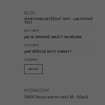
BLOG
SPORTOVNÍ ZÁTĚŽOVÝ TEST - LAKTÁTOVÝ
TEST
20.11.2019
JAK SE SPRÁVNĚ OBLÉCT NA BĚHÁNÍ
14.10.2019
JAKÉ BĚŽECKÉ BOTY VYBRAT?
12.9.2019
ARCHIV
HODNOCENÍ
SWIX focus warm vest M - black
|
Hodnocení produktu je 5 z 5 hvězdiček.