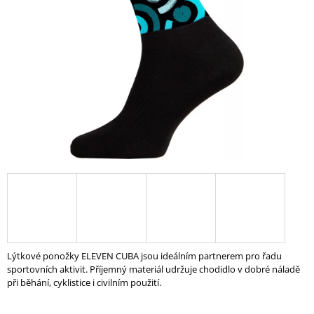
5
A
hvězdiček.
J
Í
T
?
HLEDAT
D
O
P
Lýtkové ponožky ELEVEN CUBA jsou ideálním partnerem pro řadu
O
sportovních aktivit. Příjemný materiál udržuje chodidlo v dobré náladě
R
při běhání, cyklistice i civilním použití.
U
Č
U