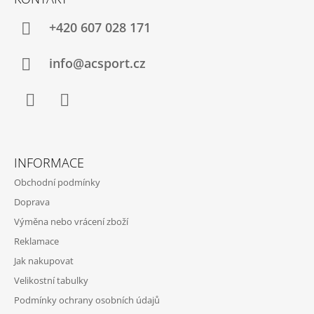
P
A
+420 607 028 171
T
Í
info@acsport.cz
Facebook
Instagram
INFORMACE
Obchodní podmínky
Doprava
Výměna nebo vrácení zboží
Reklamace
Jak nakupovat
Velikostní tabulky
Podmínky ochrany osobních údajů