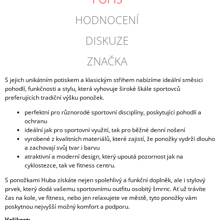
HODNOCENÍ
DISKUZE
ZNAČKA
S jejich unikátním potiskem a klasickým střihem nabízíme ideální směsici
pohodlí, funkčnosti a stylu, která vyhovuje široké škále sportovců
preferujících tradiční výšku ponožek.
perfektní pro různorodé sportovní disciplíny, poskytující pohodlí a
ochranu
ideální jak pro sportovní využití, tak pro běžné denní nošení
vyrobené z kvalitních materiálů, které zajistí, že ponožky vydrží dlouho
a zachovají svůj tvar i barvu
atraktivní a moderní design, který upoutá pozornost jak na
cyklostezce, tak ve fitness centru.
S ponožkami Huba získáte nejen spolehlivý a funkční doplněk, ale i stylový
prvek, který dodá vašemu sportovnímu outfitu osobitý šmrnc. Ať už trávíte
čas na kole, ve fitness, nebo jen relaxujete ve městě, tyto ponožky vám
poskytnou nejvyšší možný komfort a podporu.
Velikost: