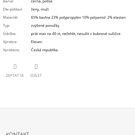
Barva
:
černá, potisk
Dle pohlaví
:
ženy, muži
Materiál
:
65% bavlna 23% polypropylen 10% polyamid 2% elastan
Typ
:
zvýšené ponožky
Údržba
:
prát max na 40 st, nežehlit, nesušit v bubnové sušičce
Výrobce
:
Eleven
Vyrobeno
:
Česká republika
ZEPTAT SE
SDÍLET
Z
Á
KONTAKT