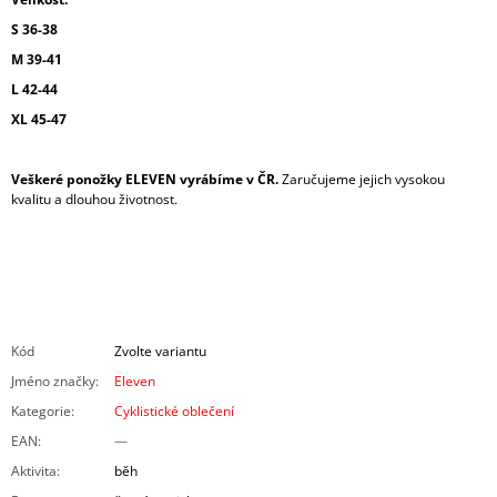
S 36-38
M 39-41
L 42-44
XL 45-47
Veškeré ponožky ELEVEN vyrábíme v ČR.
Zaručujeme jejich vysokou
kvalitu a dlouhou životnost.
Kód
Zvolte variantu
Jméno značky
:
Eleven
Kategorie
:
Cyklistické oblečení
EAN
:
—
Aktivita
:
běh