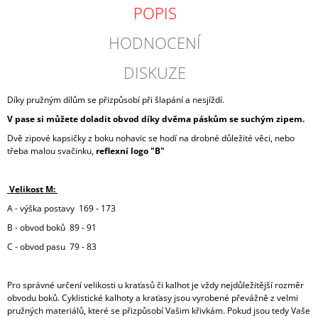
POPIS
HODNOCENÍ
DISKUZE
Díky pružným dílům se přizpůsobí při šlapání a nesjíždí.
V pase si můžete doladit obvod díky dvěma páskům se suchým zipem.
Dvě zipové kapsičky z boku nohavic se hodí na drobné důležité věci, nebo
třeba malou svačinku,
reflexní logo "B"
Velikost M:
A - výška postavy 169 - 173
B - obvod boků 89 - 91
C - obvod pasu 79 - 83
Pro správné určení velikosti u kraťasů či kalhot je vždy nejdůležitější rozměr
obvodu boků. Cyklistické kalhoty a kraťasy jsou vyrobené převážně z velmi
pružných materiálů, které se přizpůsobí Vašim křivkám. Pokud jsou tedy Vaše