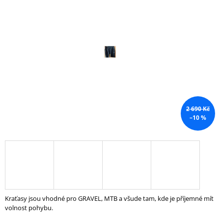
0,0
A
z
5
J
hvězdiček.
Í
T
?
2 690 Kč
HLEDAT
–10 %
D
O
P
O
R
Kraťasy jsou vhodné pro GRAVEL, MTB a všude tam, kde je příjemné mít
U
volnost pohybu.
Č
U