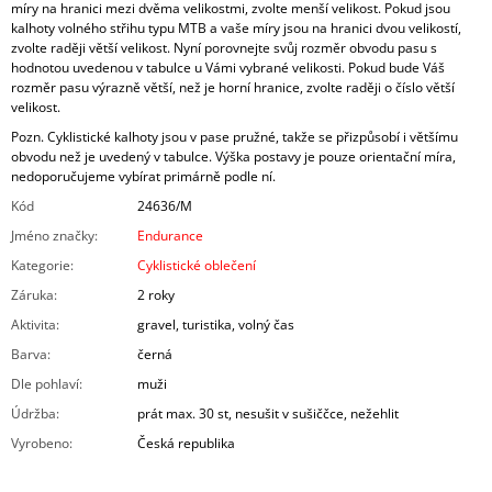
míry na hranici mezi dvěma velikostmi, zvolte menší velikost. Pokud jsou
kalhoty volného střihu typu MTB a vaše míry jsou na hranici dvou velikostí,
zvolte raději větší velikost. Nyní porovnejte svůj rozměr obvodu pasu s
hodnotou uvedenou v tabulce u Vámi vybrané velikosti. Pokud bude Váš
rozměr pasu výrazně větší, než je horní hranice, zvolte raději o číslo větší
velikost.
Pozn. Cyklistické kalhoty jsou v pase pružné, takže se přizpůsobí i většímu
obvodu než je uvedený v tabulce. Výška postavy je pouze orientační míra,
nedoporučujeme vybírat primárně podle ní.
Kód
24636/M
Jméno značky
:
Endurance
Kategorie
:
Cyklistické oblečení
Záruka
:
2 roky
Aktivita
:
gravel, turistika, volný čas
Barva
:
černá
Dle pohlaví
:
muži
Údržba
:
prát max. 30 st, nesušit v sušiččce, nežehlit
Vyrobeno
:
Česká republika