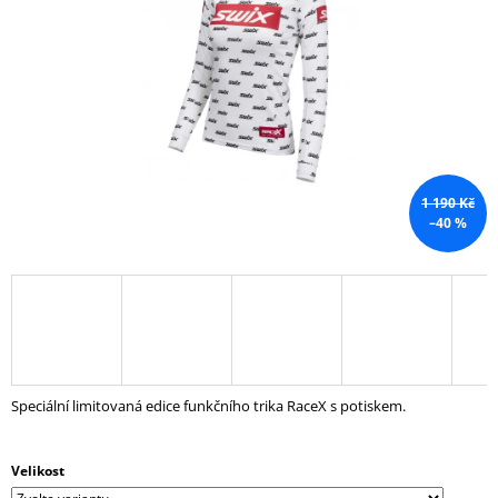
5
A
hvězdiček.
J
Í
T
?
1 190 Kč
–40 %
HLEDAT
D
O
P
Speciální limitovaná edice funkčního trika RaceX s potiskem.
O
R
U
Velikost
Č
U