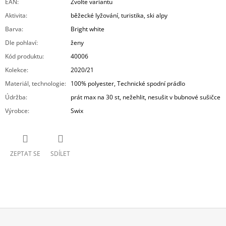
EAN
:
Zvolte variantu
Aktivita
:
běžecké lyžování, turistika, ski alpy
Barva
:
Bright white
Dle pohlaví
:
ženy
Kód produktu
:
40006
Kolekce
:
2020/21
Materiál, technologie
:
100% polyester, Technické spodní prádlo
Údržba
:
prát max na 30 st, nežehlit, nesušit v bubnové sušičce
Výrobce
:
Swix
ZEPTAT SE
SDÍLET