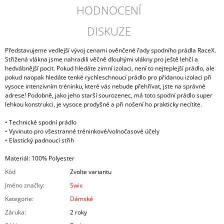
HODNOCENÍ
DISKUZE
Představujeme vedlejší vývoj cenami ověnčené řady spodního prádla RaceX.
Střižená vlákna jsme nahradili věčně dlouhými vlákny pro ještě lehčí a
hedvábnější pocit. Pokud hledáte zimní izolaci, není to nejteplejší prádlo, ale
pokud naopak hledáte tenké rychleschnoucí prádlo pro přidanou izolaci při
vysoce intenzivním tréninku, které vás nebude přehřívat, jste na správné
adrese! Podobně, jako jeho starší sourozenec, má toto spodní prádlo super
lehkou konstrukci, je vysoce prodyšné a při nošení ho prakticky necítíte.
• Technické spodní prádlo
• Vyvinuto pro všestranné tréninkové/volnočasové účely
• Elastický padnoucí střih
Materiál: 100% Polyester
Kód
Zvolte variantu
Jméno značky
:
Swix
Kategorie
:
Dámské
Záruka
:
2 roky