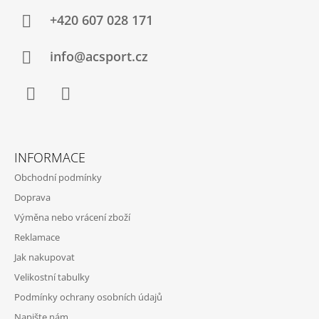
P
A
+420 607 028 171
T
Í
info@acsport.cz
Facebook
Instagram
INFORMACE
Obchodní podmínky
Doprava
Výměna nebo vrácení zboží
Reklamace
Jak nakupovat
Velikostní tabulky
Podmínky ochrany osobních údajů
Napište nám