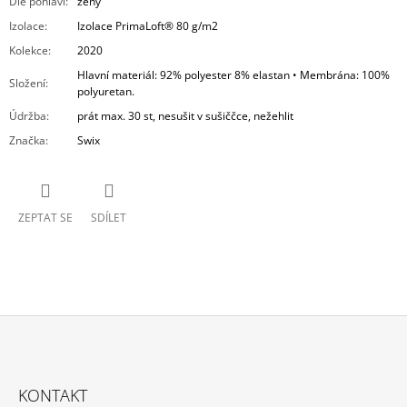
Dle pohlaví
:
ženy
Izolace
:
Izolace PrimaLoft® 80 g/m2
Kolekce
:
2020
Hlavní materiál: 92% polyester 8% elastan • Membrána: 100%
Složení
:
polyuretan.
Údržba
:
prát max. 30 st, nesušit v sušiččce, nežehlit
Značka
:
Swix
ZEPTAT SE
SDÍLET
Z
Á
KONTAKT