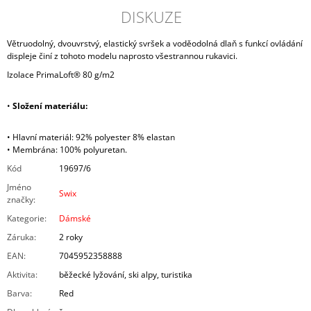
DISKUZE
Větruodolný, dvouvrstvý, elastický svršek a voděodolná dlaň s funkcí ovládání
displeje činí z tohoto modelu naprosto všestrannou rukavici.
Izolace PrimaLoft® 80 g/m2
•
Složení materiálu:
• Hlavní materiál: 92% polyester 8% elastan
• Membrána: 100% polyuretan.
Kód
19697/6
Jméno
Swix
značky
:
Kategorie
:
Dámské
Záruka
:
2 roky
EAN
:
7045952358888
Aktivita
:
běžecké lyžování, ski alpy, turistika
Barva
:
Red