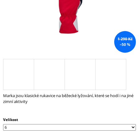
A
J
Í
T
?
1 290 Kč
–50 %
HLEDAT
Marka jsou klasické rukavice na běžecké lyžování, které se hodí i na jiné
D
zimní aktivity
O
P
O
Velikost
R
U
Č
U