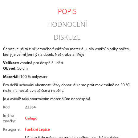
POPIS
HODNOCENÍ
DISKUZE
Čepice je ušitá z příjemného funkčního materiálu. Má vnitřní hladký počes,
který je velmi jemný na dotek. Neškrábe a hřeje.
Velikost:
vhodná pro dospělé i děti
Obvod:
50 cm
Materiál:
100 % polyester
Pro delší uchování vlastnosti látky doporučujeme prát maximálně na 30 °C,
nežehlit, nesušit v sušičce a nebělit.
Jo a aviváž taky sportovním materiálům neprospívá.
Kód
23364
Jméno
Galago
značky
:
Kategorie
:
Funkční čepice
Užijete ji do města, na turistiku, výlety, ale i běh, skialpy,