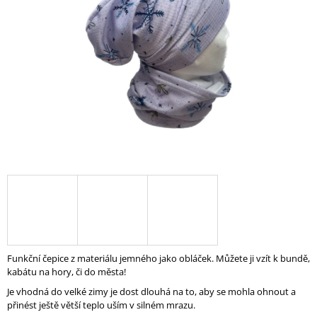
5
A
hvězdiček.
J
Í
T
?
HLEDAT
D
O
P
Funkční čepice z materiálu jemného jako obláček. Můžete ji vzít k bundě,
O
kabátu na hory, či do města!
R
U
Je vhodná do velké zimy je dost dlouhá na to, aby se mohla ohnout a
Č
přinést ještě větší teplo uším v silném mrazu.
U