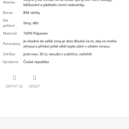
Aktivita
:
běžkování a jakékoliv zimní radovánky.
Barva
:
Bílé vločky
Dle
ženy, děti
pohlaví
:
Materiál
:
100% Polyester
Je vhodná do velké zimy je dost dlouhá na to, aby se mohla
Parametry
:
ohnout a přinést ještě větší teplo uším v silném mrazu.
Údržba
:
prát max. 30 st, nesušit v sušiččce, nežehlit
Vyrobeno
:
Česká republika
ZEPTAT SE
SDÍLET