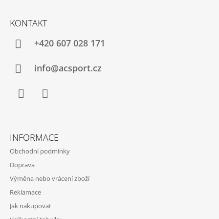
Z
Á
KONTAKT
P
A
+420 607 028 171
T
Í
info@acsport.cz
Facebook
Instagram
INFORMACE
Obchodní podmínky
Doprava
Výměna nebo vrácení zboží
Reklamace
Jak nakupovat