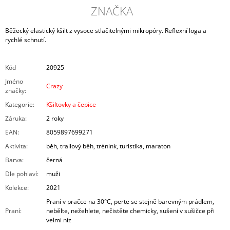
ZNAČKA
Běžecký elastický kšilt z vysoce stlačitelnými mikropóry. Reflexní loga a
rychlé schnutí.
Kód
20925
Jméno
Crazy
značky
:
Kategorie
:
Kšiltovky a čepice
Záruka
:
2 roky
EAN
:
8059897699271
Aktivita
:
běh, trailový běh, trénink, turistika, maraton
Barva
:
černá
Dle pohlaví
:
muži
Kolekce
:
2021
Praní v pračce na 30°C, perte se stejně barevným prádlem,
Praní
:
nebělte, nežehlete, nečistěte chemicky, sušení v sušičce při
velmi níz