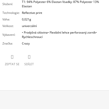
T1: 94% Polyester 6% Elastan Vsadky: 87% Polyester 13%
Složení
:
Elastan
Technologie
:
Reflective print
Váha
:
0,021g
Velikost
:
univerzální
• Prodyšná síťovina• Flexibilní lehce perforovaný zorník•
Vybavení
:
Rychleschnoucí
Značka
:
Crazy
ZEPTAT SE
SDÍLET
Z