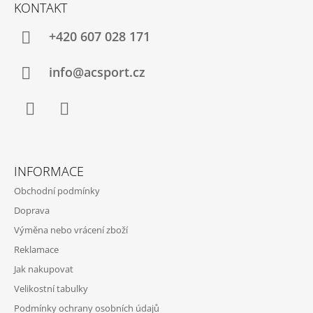
Á
KONTAKT
P
A
+420 607 028 171
T
Í
info@acsport.cz
Facebook
Instagram
INFORMACE
Obchodní podmínky
Doprava
Výměna nebo vrácení zboží
Reklamace
Jak nakupovat
Velikostní tabulky
Podmínky ochrany osobních údajů