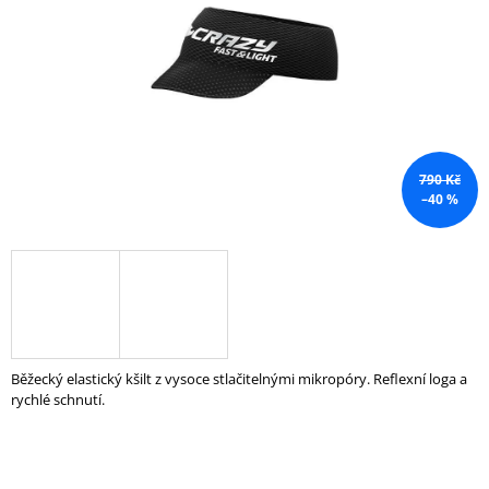
hvězdiček.
A
J
Í
T
?
790 Kč
–40 %
HLEDAT
D
O
Běžecký elastický kšilt z vysoce stlačitelnými mikropóry. Reflexní loga a
P
rychlé schnutí.
O
R
U
Č
U