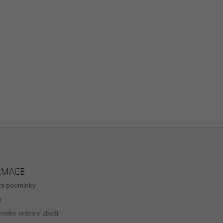
RMACE
í podmínky
a
nebo vrácení zboží