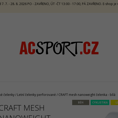
 7. 7. - 28. 8. 2026 PO - ZAVŘENO, ÚT -ČT 13:00 - 17:00, PÁ ZAVŘENO. E-shop j
CO POTŘEBUJETE NAJÍT?
HLEDAT
DOPORUČUJEME
ké čelenky
/
Letní čelenky perforované
/
CRAFT mesh nanoweight čelenka - bílá
BĚH
CYKLISTIKA
L
CRAFT MESH
SALMING RECOIL PRIME 2 UNISEX -
CRAZY SINGLET
ORANGE/BLUE
CARAMELLO
NANOWEIGHT