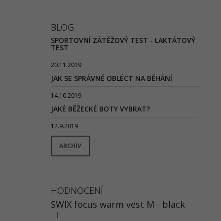
BLOG
SPORTOVNÍ ZÁTĚŽOVÝ TEST - LAKTÁTOVÝ
TEST
20.11.2019
JAK SE SPRÁVNĚ OBLÉCT NA BĚHÁNÍ
14.10.2019
JAKÉ BĚŽECKÉ BOTY VYBRAT?
12.9.2019
ARCHIV
HODNOCENÍ
SWIX focus warm vest M - black
|
Hodnocení produktu je 5 z 5 hvězdiček.