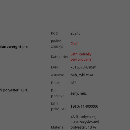
Kód
25243
Jméno
Craft
značky
:
Nanoweight
pro
Letní čelenky
Kategorie
:
perforované
EAN
:
7318573479691
Aktivita
:
běh, cyklistika
Barva
:
bílá
ný polyester, 13 %
Dle
ženy, muži
pohlaví
:
Kód
1910711-900000
produktu
:
48 % polyester,
39 % recyklovaný
Materiál
:
polyester, 13 %