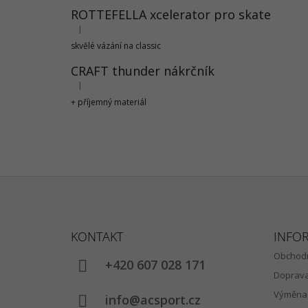
ROTTEFELLA xcelerator pro skate
|
Hodnocení produktu je 5 z 5 hvězdiček.
skvělé vázání na classic
CRAFT thunder nákrčník
|
Hodnocení produktu je 5 z 5 hvězdiček.
+ příjemný materiál
Z
Á
KONTAKT
INFO
P
Obchodn
A
+420 607 028 171
Doprav
T
Výměna 
Í
info@acsport.cz