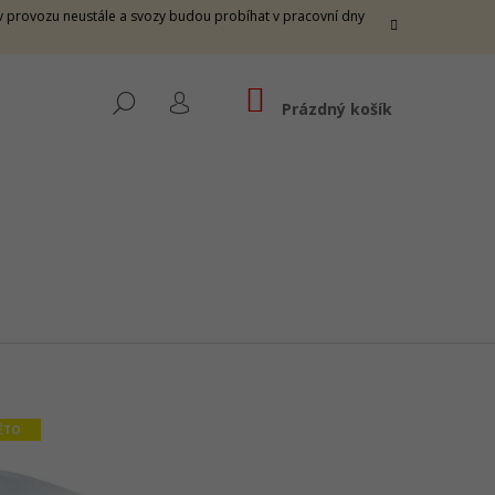
e v provozu neustále a svozy budou probíhat v pracovní dny
NÁKUPNÍ
HLEDAT
KOŠÍK
Prázdný košík
PŘIHLÁŠENÍ
ÉTO
 THUNDER M -