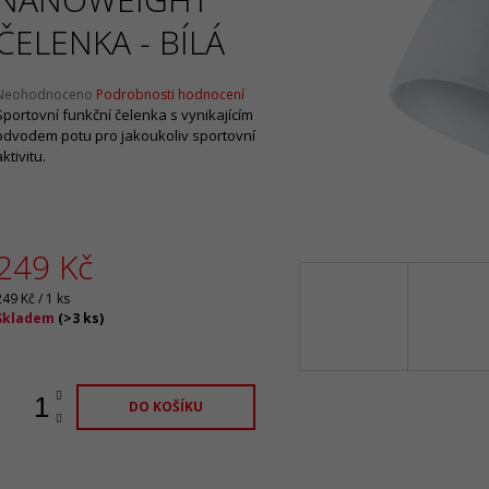
2 099 Kč
1 065 Kč
Původně:
4 199 Kč
Původně:
2 130 
ČELENKA - BÍLÁ
Průměrné
Neohodnoceno
Podrobnosti hodnocení
hodnocení
Sportovní funkční čelenka s vynikajícím
produktu
odvodem potu pro jakoukoliv sportovní
e
aktivitu.
,0
5
vězdiček.
249 Kč
Měrná
249 Kč / 1 ks
ena:
Skladem
(
>3 ks
)
DO KOŠÍKU