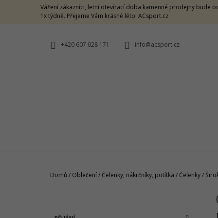
K
Přejít
Vážení zákazníci, letní otevírací doba kamenné prodejny bude od
na
O
1x týdně. Přejeme Vám krásné léto! ACsport.cz
ZPĚT
ZPĚT
obsah
DO
DO
Š
OBCHODU
OBCHODU
Í
+420 607 028 171
info@acsport.cz
K
Domů
/
Oblečení
/
Čelenky, nákrčníky, potítka
/
Čelenky
/
Širo
P
O
ON LIGHTWEIGHT CAP ROCK
S
K
Přeskočit
1 190 Kč