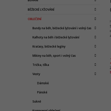
BĚHÁNÍ
T
A
kategorie
T
R
BĚŽECKÉ LYŽOVÁNÍ
E
A
G
OBLEČENÍ
N
O
R
N
Bundy na běh, běžecké lyžování i volný čas
I
Í
E
j
Kalhoty na běh i běžecké lyžování
0
P
z
A
Kraťasy, běžecké legíny
N
h
Mikiny na běh, sport i volný čas
E
Trička, tílka
L
c
Vesty
Dámské
Pánské
Sukně
Kompresní oblečení