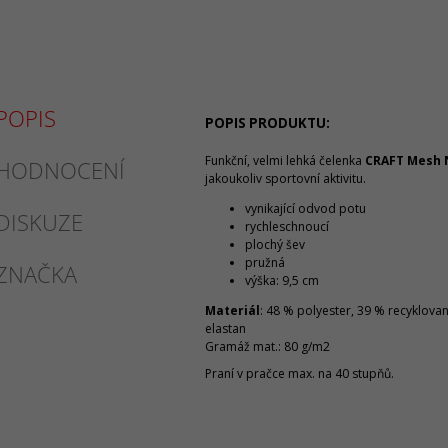
POPIS
POPIS PRODUKTU:
Funkční, velmi lehká čelenka
CRAFT Mesh 
HODNOCENÍ
jakoukoliv sportovní aktivitu.
vynikající odvod potu
DISKUZE
rychleschnoucí
plochý šev
pružná
ZNAČKA
výška: 9,5 cm
Materiál
: 48 % polyester, 39 % recyklova
elastan
Gramáž mat.: 80 g/m2
Praní v pračce max. na 40 stupňů.