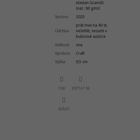
elastan Gramáž
mat.: 80 g/m2
Sezóna
:
2025
prát max na 40 st,
Údržba
:
nežehlit, nesušit v
bubnové sušičce
Velikost
:
one
Výrobce
:
Craft
Výška
:
9,5 cm
TISK
ZEPTAT SE
SDÍLET