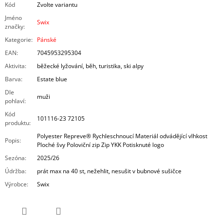
Kód
Zvolte variantu
Jméno
Swix
značky
:
Kategorie
:
Pánské
EAN
:
7045953295304
Aktivita
:
běžecké lyžování, běh, turistika, ski alpy
Barva
:
Estate blue
Dle
muži
pohlaví
:
Kód
101116-23 72105
produktu
:
Polyester Repreve® Rychleschnoucí Materiál odvádějící vlhkost
Popis
:
Ploché švy Poloviční zip Zip YKK Potisknuté logo
Sezóna
:
2025/26
Údržba
:
prát max na 40 st, nežehlit, nesušit v bubnové sušičce
Výrobce
:
Swix