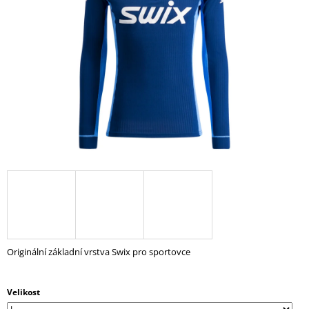
5
A
hvězdiček.
J
Í
T
?
HLEDAT
D
O
P
Originální základní vrstva Swix pro sportovce
O
R
U
Velikost
Č
U