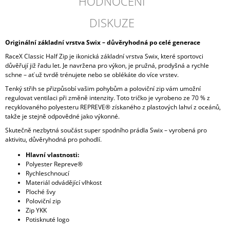
HODNOCENÍ
DISKUZE
Originální základní vrstva Swix – důvěryhodná po celé generace
RaceX Classic Half Zip je ikonická základní vrstva Swix, které sportovci
důvěřují již řadu let. Je navržena pro výkon, je pružná, prodyšná a rychle
schne – ať už tvrdě trénujete nebo se oblékáte do více vrstev.
Tenký střih se přizpůsobí vašim pohybům a poloviční zip vám umožní
regulovat ventilaci při změně intenzity. Toto tričko je vyrobeno ze 70 % z
recyklovaného polyesteru REPREVE® získaného z plastových lahví z oceánů,
takže je stejně odpovědné jako výkonné.
Skutečně nezbytná součást super spodního prádla Swix – vyrobená pro
aktivitu, důvěryhodná pro pohodlí.
Hlavní vlastnosti:
Polyester Repreve®
Rychleschnoucí
Materiál odvádějící vlhkost
Ploché švy
Poloviční zip
Zip YKK
Potisknuté logo