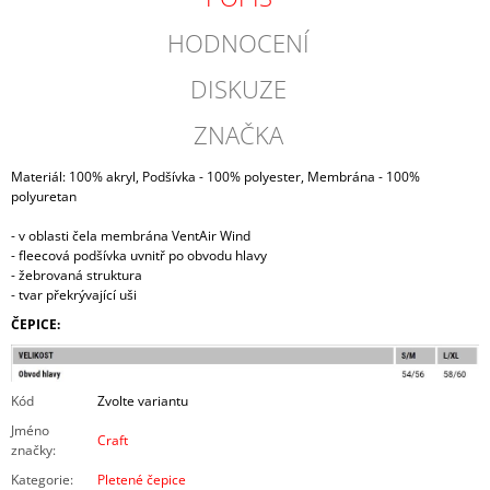
HODNOCENÍ
DISKUZE
ZNAČKA
Materiál: 100% akryl, Podšívka - 100% polyester, Membrána - 100%
polyuretan
- v oblasti čela membrána VentAir Wind
- fleecová podšívka uvnitř po obvodu hlavy
- žebrovaná struktura
- tvar překrývající uši
ČEPICE:
Kód
Zvolte variantu
Jméno
Craft
značky
:
Kategorie
:
Pletené čepice