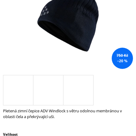
5
A
hvězdiček.
J
Í
T
?
750 Kč
–20 %
HLEDAT
D
O
P
Pletená zimní čepice ADV Windlock s větru odolnou membránou v
O
oblasti čela a překrývající uši.
R
U
Č
Velikost
U