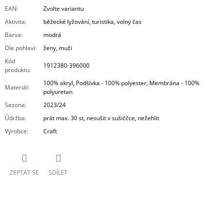
EAN
:
Zvolte variantu
Aktivita
:
běžecké lyžování, turistika, volný čas
Barva
:
modrá
Dle pohlaví
:
ženy, muži
Kód
1912380-396000
produktu
:
100% akryl, Podšívka - 100% polyester, Membrána - 100%
Materiál
:
polyuretan
Sezona
:
2023/24
Údržba
:
prát max. 30 st, nesušit v sušiččce, nežehlit
Výrobce
:
Craft
ZEPTAT SE
SDÍLET