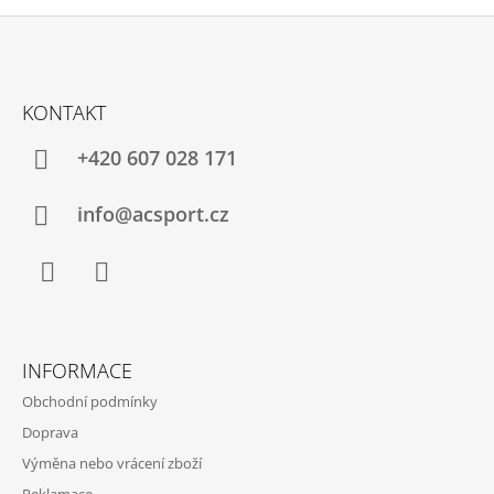
Z
Á
KONTAKT
P
A
+420 607 028 171
T
Í
info@acsport.cz
Facebook
Instagram
INFORMACE
Obchodní podmínky
Doprava
Výměna nebo vrácení zboží
Reklamace