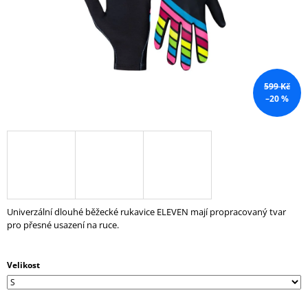
A
J
Í
T
?
599 Kč
–20 %
HLEDAT
Univerzální dlouhé běžecké rukavice ELEVEN mají propracovaný tvar
D
pro přesné usazení na ruce.
O
P
O
Velikost
R
U
Č
U