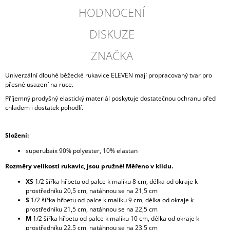
HODNOCENÍ
DISKUZE
ZNAČKA
Univerzální dlouhé běžecké rukavice ELEVEN mají propracovaný tvar pro
přesné usazení na ruce.
Příjemný prodyšný elastický materiál poskytuje dostatečnou ochranu před
chladem i dostatek pohodlí.
Složení:
superubaix 90% polyester, 10% elastan
Rozměry velikostí rukavic, jsou pružné! Měřeno v klidu.
XS
1/2 šířka hřbetu od palce k malíku 8 cm, délka od okraje k
prostředníku 20,5 cm, natáhnou se na 21,5 cm
S
1/2 šířka hřbetu od palce k malíku 9 cm, délka od okraje k
prostředníku 21,5 cm, natáhnou se na 22,5 cm
M
1/2 šířka hřbetu od palce k malíku 10 cm, délka od okraje k
prostředníku 22,5 cm, natáhnou se na 23,5 cm