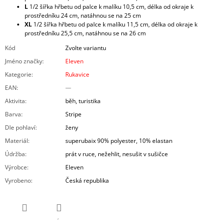
L
1/2 šířka hřbetu od palce k malíku 10,5 cm, délka od okraje k
prostředníku 24 cm, natáhnou se na 25 cm
XL
1/2 šířka hřbetu od palce k malíku 11,5 cm, délka od okraje k
prostředníku 25,5 cm, natáhnou se na 26 cm
Kód
Zvolte variantu
Jméno značky
:
Eleven
Kategorie
:
Rukavice
EAN
:
—
Aktivita
:
běh, turistika
Barva
:
Stripe
Dle pohlaví
:
ženy
Materiál
:
superubaix 90% polyester, 10% elastan
Údržba
:
prát v ruce, nežehlit, nesušit v sušičce
Výrobce
:
Eleven
Vyrobeno
:
Česká republika