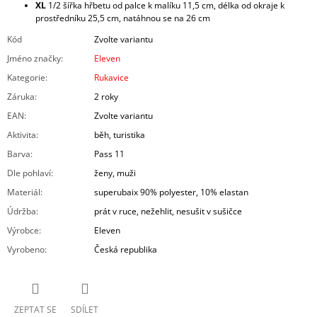
XL
1/2 šířka hřbetu od palce k malíku 11,5 cm, délka od okraje k
prostředníku 25,5 cm, natáhnou se na 26 cm
Kód
Zvolte variantu
Jméno značky
:
Eleven
Kategorie
:
Rukavice
Záruka
:
2 roky
EAN
:
Zvolte variantu
Aktivita
:
běh, turistika
Barva
:
Pass 11
Dle pohlaví
:
ženy, muži
Materiál
:
superubaix 90% polyester, 10% elastan
Údržba
:
prát v ruce, nežehlit, nesušit v sušičce
Výrobce
:
Eleven
Vyrobeno
:
Česká republika
ZEPTAT SE
SDÍLET