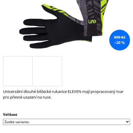
A
J
Í
T
?
599 Kč
–20 %
HLEDAT
Univerzální dlouhé běžecké rukavice ELEVEN mají propracovaný tvar
D
pro přesné usazení na ruce.
O
P
O
Velikost
R
U
Č
U