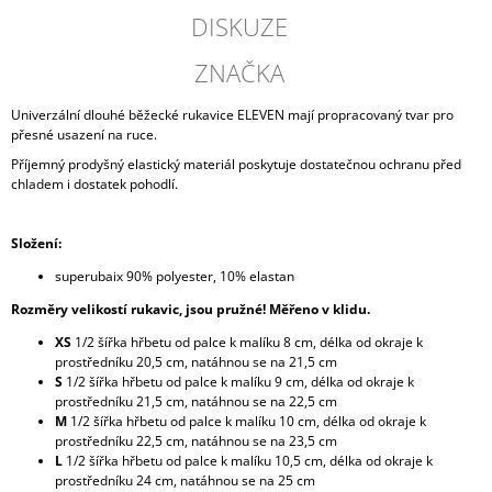
DISKUZE
ZNAČKA
Univerzální dlouhé běžecké rukavice ELEVEN mají propracovaný tvar pro
přesné usazení na ruce.
Příjemný prodyšný elastický materiál poskytuje dostatečnou ochranu před
chladem i dostatek pohodlí.
Složení:
superubaix 90% polyester, 10% elastan
Rozměry velikostí rukavic, jsou pružné! Měřeno v klidu.
XS
1/2 šířka hřbetu od palce k malíku 8 cm, délka od okraje k
prostředníku 20,5 cm, natáhnou se na 21,5 cm
S
1/2 šířka hřbetu od palce k malíku 9 cm, délka od okraje k
prostředníku 21,5 cm, natáhnou se na 22,5 cm
M
1/2 šířka hřbetu od palce k malíku 10 cm, délka od okraje k
prostředníku 22,5 cm, natáhnou se na 23,5 cm
L
1/2 šířka hřbetu od palce k malíku 10,5 cm, délka od okraje k
prostředníku 24 cm, natáhnou se na 25 cm