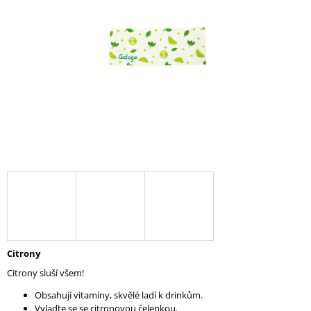
5
A
hvězdiček.
J
Í
T
?
HLEDAT
D
O
P
Citrony
O
R
Citrony sluší všem!
U
Č
Obsahují vitamíny, skvělé ladí k drinkům.
U
Vylaďte se se citronovou čelenkou.