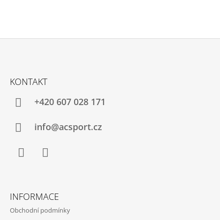
Z
Á
KONTAKT
P
A
+420 607 028 171
T
Í
info@acsport.cz
Facebook
Instagram
INFORMACE
Obchodní podmínky