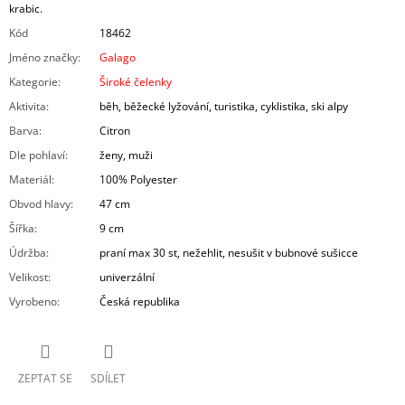
krabic.
Kód
18462
Jméno značky
:
Galago
Kategorie
:
Široké čelenky
Aktivita
:
běh, běžecké lyžování, turistika, cyklistika, ski alpy
Barva
:
Citron
Dle pohlaví
:
ženy, muži
Materiál
:
100% Polyester
Obvod hlavy
:
47 cm
Šířka
:
9 cm
Údržba
:
praní max 30 st, nežehlit, nesušit v bubnové sušicce
Velikost
:
univerzální
Vyrobeno
:
Česká republika
ZEPTAT SE
SDÍLET