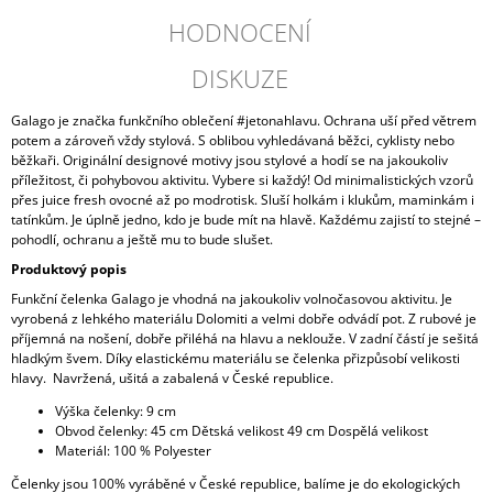
HODNOCENÍ
DISKUZE
Galago je značka funkčního oblečení #jetonahlavu. Ochrana uší před větrem
potem a zároveň vždy stylová. S oblibou vyhledávaná běžci, cyklisty nebo
běžkaři. Originální designové motivy jsou stylové a hodí se na jakoukoliv
příležitost, či pohybovou aktivitu. Vybere si každý! Od minimalistických vzorů
přes juice fresh ovocné až po modrotisk. Sluší holkám i klukům, maminkám i
tatínkům. Je úplně jedno, kdo je bude mít na hlavě. Každému zajistí to stejné –
pohodlí, ochranu a ještě mu to bude slušet.
Produktový popis
Funkční čelenka Galago je vhodná na jakoukoliv volnočasovou aktivitu. Je
vyrobená z lehkého materiálu Dolomiti a velmi dobře odvádí pot. Z rubové je
příjemná na nošení, dobře přiléhá na hlavu a neklouže. V zadní částí je sešitá
hladkým švem. Díky elastickému materiálu se čelenka přizpůsobí velikosti
hlavy. Navržená, ušitá a zabalená v České republice.
Výška čelenky: 9 cm
Obvod čelenky: 45 cm Dětská velikost 49 cm Dospělá velikost
Materiál: 100 % Polyester
Čelenky jsou 100% vyráběné v České republice, balíme je do ekologických