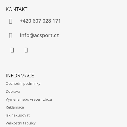
Á
KONTAKT
P
A
+420 607 028 171
T
Í
info@acsport.cz
Facebook
Instagram
INFORMACE
Obchodní podmínky
Doprava
Výměna nebo vrácení zboží
Reklamace
Jak nakupovat
Velikostní tabulky