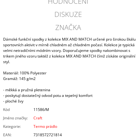
HODNOCENÍ
DISKUZE
ZNAČKA
Dámské funkční spodky z kolekce MIX AND MATCH určené pro širokou škálu
sportovních aktivit v mírně chladném až chladném počasí. Kolekce je typická
velmi netradičními módním vzory. Doporučujeme spodky nakombinovat s
trikem jiného vzoru taktéž z kolekce MIX AND MATCH čímž získáte originální
styl.
Materiál: 100% Polyester
Gramáž: 145 g/m2
- měkká a pružná pletenina
- poskytují dostatečný odvod potu a tepelný komfort
- ploché švy
Kód
11586/M
Jméno značky
:
Craft
Kategorie
:
Termo prádlo
EAN
:
7318572721814