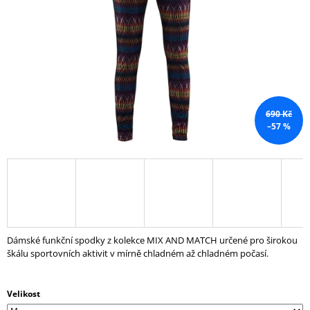
hvězdiček.
A
J
Í
T
?
690 Kč
–57 %
HLEDAT
D
O
Dámské funkční spodky z kolekce MIX AND MATCH určené pro širokou
P
škálu sportovních aktivit v mírně chladném až chladném počasí.
O
R
U
Č
Velikost
U