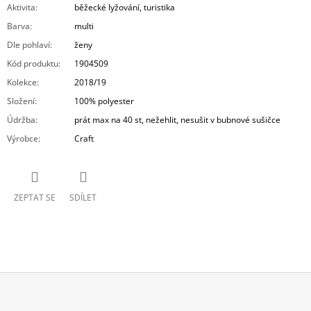
Aktivita
:
běžecké lyžování, turistika
Barva
:
multi
Dle pohlaví
:
ženy
Kód produktu
:
1904509
Kolekce
:
2018/19
Složení
:
100% polyester
Údržba
:
prát max na 40 st, nežehlit, nesušit v bubnové sušičce
Výrobce
:
Craft
ZEPTAT SE
SDÍLET
Z