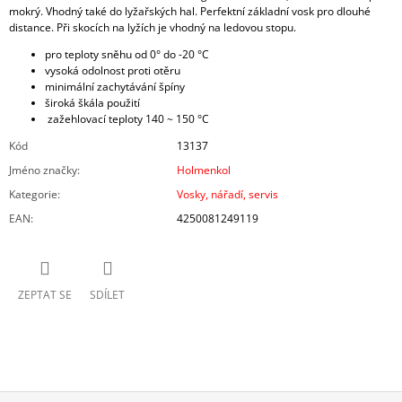
mokrý. Vhodný také do lyžařských hal. Perfektní základní vosk pro dlouhé
distance. Při skocích na lyžích je vhodný na ledovou stopu.
pro teploty sněhu od 0° do -20 °C
vysoká odolnost proti otěru
minimální zachytávání špíny
široká škála použití
zažehlovací teploty 140 ~ 150 °C
Kód
13137
Jméno značky
:
Holmenkol
Kategorie
:
Vosky, nářadí, servis
EAN
:
4250081249119
ZEPTAT SE
SDÍLET