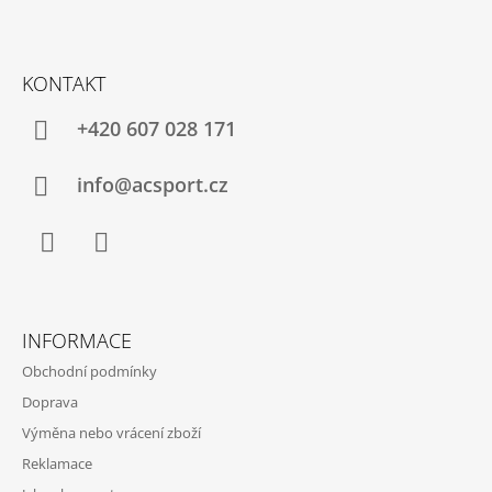
Z
Á
KONTAKT
P
A
+420 607 028 171
T
Í
info@acsport.cz
Facebook
Instagram
INFORMACE
Obchodní podmínky
Doprava
Výměna nebo vrácení zboží
Reklamace