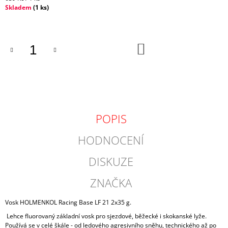
cena:
J
Skladem
(
1 ks
)
E
M
E
DO
KOŠÍKU
CRAZY
TOP
SIRIO
W
-
LAKE
POPIS
1
672
Kč
HODNOCENÍ
Původně:
2
DISKUZE
090
Kč
ZNAČKA
Vosk HOLMENKOL Racing Base LF 21 2x35 g.
Lehce fluorovaný základní vosk pro sjezdové, běžecké i skokanské lyže.
Používá se v celé škále - od ledového agresivního sněhu, technického až po