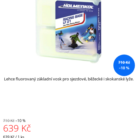
5
A
hvězdiček.
J
Í
T
?
710 Kč
–10 %
HLEDAT
Lehce fluorovaný základní vosk pro sjezdové, běžecké i skokanské lyže.
D
O
P
O
R
710 Kč
–10 %
639 Kč
U
Č
U
Měrná
639 Kč / 1 ks