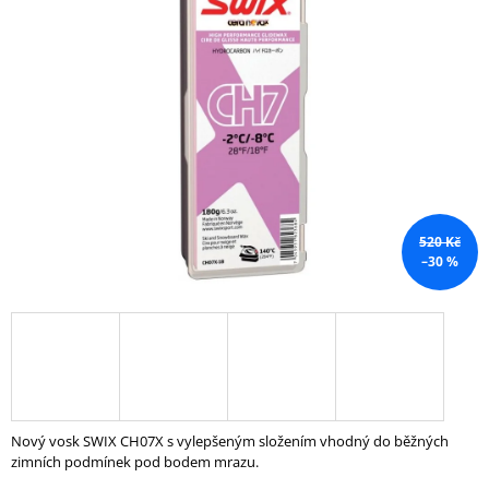
0,0
A
z
5
J
hvězdiček.
Í
T
?
520 Kč
HLEDAT
–30 %
D
O
P
O
R
Nový vosk SWIX CH07X s vylepšeným složením vhodný do běžných
U
zimních podmínek pod bodem mrazu.
Č
U