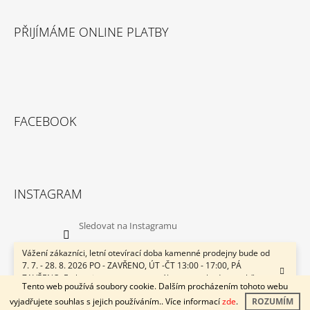
PŘIJÍMÁME ONLINE PLATBY
FACEBOOK
INSTAGRAM
Sledovat na Instagramu
Vážení zákazníci, letní otevírací doba kamenné prodejny bude od
7. 7. - 28. 8. 2026 PO - ZAVŘENO, ÚT -ČT 13:00 - 17:00, PÁ
ZAVŘENO. E-shop je v provozu neustále a svozy budou probíhat v
© 2026 ACsport.cz. Všechna práva vyhrazena.
Vytvořil Shoptet
Tento web používá soubory cookie. Dalším procházením tohoto webu
pracovní dny 1x týdně. Přejeme Vám krásné léto! ACsport.cz
vyjadřujete souhlas s jejich používáním.. Více informací
zde
.
ROZUMÍM