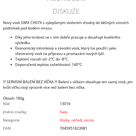
DISKUZE
Nový vosk SWIX CH07X s vylepšeným složením vhodný do běžných zimních
podmínek pod bodem mrazu.
Díky jeho tvrdosti se s ním dobře pracuje a dosahuje kvalitního
výsledku.
Ekonomický tréninkový a závodní vosk, který lze použít i jako
všestranný vosk na přípravu a promazání nových lyží.
Teplotní rozsah od -2°C do -8°C.
Doporučená teplota zažehlování: 140°C.
!!! SERVISNÍ BALENÍ BEZ VÍČKA !!! Balení s víčkem obsahuje ten samý vosk, jen
kvůli víčku stojí výrazně více než balení bez víčka.
Obsah: 180g
Kód
13016
Jméno značky
:
Swix
Kategorie
:
Vosky, nářadí, servis
EAN
:
7045951823981