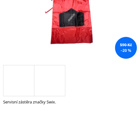
A
J
Í
T
?
590 Kč
–20 %
HLEDAT
D
Servisní zástěra značky Swix.
O
P
O
R
U
Č
U