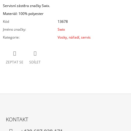
Servisní zástěra značky Swix.
Materiál: 100% polyester
Kód
13678
Jméno značky
:
Swix
Kategorie
:
Vosky, nářadí, servis
ZEPTAT SE
SDÍLET
Z
Á
KONTAKT
P