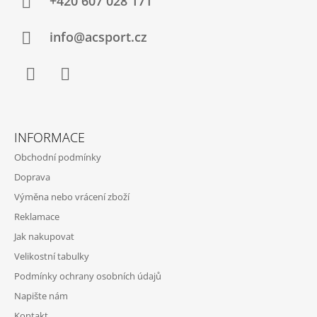
A
+420 607 028 171
T
Í
info@acsport.cz
Facebook
Instagram
INFORMACE
Obchodní podmínky
Doprava
Výměna nebo vrácení zboží
Reklamace
Jak nakupovat
Velikostní tabulky
Podmínky ochrany osobních údajů
Napište nám
Kontakt