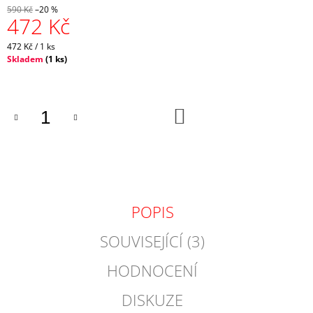
590 Kč
–20 %
J
472 Kč
E
M
Měrná
472 Kč / 1 ks
E
cena:
Skladem
(
1 ks
)
CRAZY
SINGLET
THUNDER
DO
M
KOŠÍKU
-
FIRE
1
065
Kč
Původně:
2
POPIS
130
Kč
SOUVISEJÍCÍ (3)
HODNOCENÍ
DISKUZE