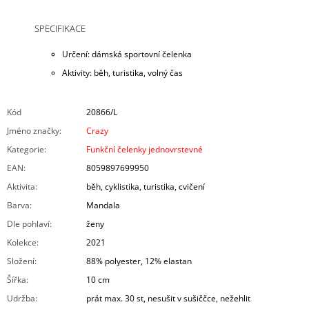
SPECIFIKACE
Určení: dámská sportovní čelenka
Aktivity: běh, turistika, volný čas
Kód
20866/L
Jméno značky
:
Crazy
Kategorie
:
Funkční čelenky jednovrstevné
EAN
:
8059897699950
Aktivita
:
běh, cyklistika, turistika, cvičení
Barva
:
Mandala
Dle pohlaví
:
ženy
Kolekce
:
2021
Složení
:
88% polyester, 12% elastan
Šířka
:
10 cm
Udržba
:
prát max. 30 st, nesušit v sušiččce, nežehlit