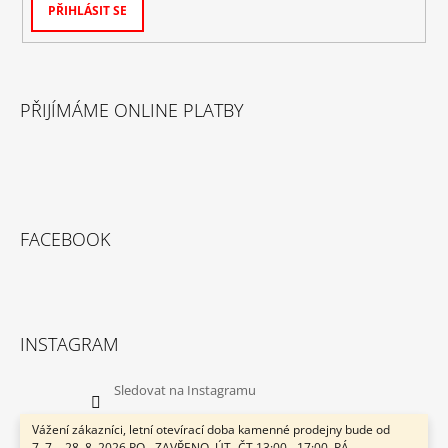
PŘIHLÁSIT SE
PŘIJÍMÁME ONLINE PLATBY
FACEBOOK
INSTAGRAM
Sledovat na Instagramu
Vážení zákazníci, letní otevírací doba kamenné prodejny bude od
7. 7. - 28. 8. 2026 PO - ZAVŘENO, ÚT -ČT 13:00 - 17:00, PÁ