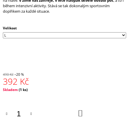
na hlavě.
V zimě vás zahřeje, v létě naopak
skvěle odvádí pot
, a to i
J
během intenzivní aktivity. Stává se tak dokonalým sportovním
E
doplňkem za každé situace.
M
E
Velikost
CRAZY
TOP
SIRIO
W
-
LAKE
1
672
490 Kč
–20 %
Kč
392 Kč
Původně:
2
Měrná
Skladem
(
1 ks
)
090
cena:
Kč
DO
KOŠÍKU