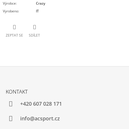
Výrobce
:
Crazy
Vyrobeno
:
IT
ZEPTAT SE
SDÍLET
Z
Á
KONTAKT
P
A
+420 607 028 171
T
Í
info@acsport.cz