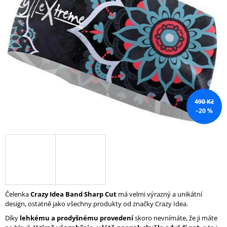
z
A
5
hvězdiček.
J
Í
T
?
490 Kč
–20 %
HLEDAT
D
O
P
O
Čelenka
Crazy Idea Band Sharp Cut
má velmi výrazný a unikátní
R
design, ostatně jako všechny produkty od značky Crazy Idea.
U
Č
Díky
lehkému a prodyšnému provedení
skoro nevnímáte, že ji máte
U