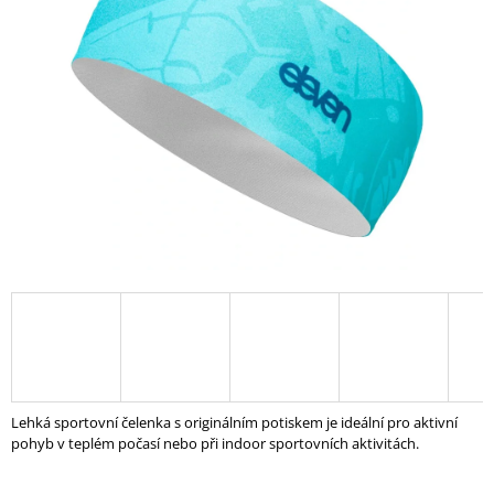
z
A
5
hvězdiček.
J
Í
T
?
HLEDAT
D
O
P
O
Lehká sportovní čelenka s originálním potiskem je ideální pro aktivní
R
pohyb v teplém počasí nebo při indoor sportovních aktivitách.
U
Č
U