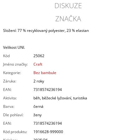
DISKUZE
ZNAČKA
Složení: 77 % recyklovaný polyester, 23 % elastan
Velikost UNI.
Kód
25062
Jméno značky
:
Craft
Kategorie
:
Bez bambule
Záruka
:
2 roky
EAN
:
7318574236194
Aktivita
:
běh, běžecké lyžování, turistika
Barva
:
černá
Dle pohlaví
:
ženy
EAN
:
7318574236194
Kód produktu
:
1916628-999000