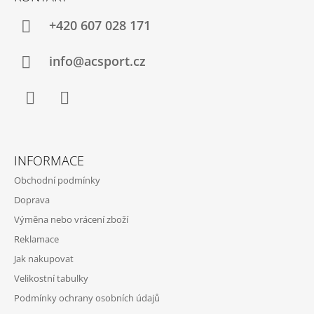
P
A
+420 607 028 171
T
Í
info@acsport.cz
Facebook
Instagram
INFORMACE
Obchodní podmínky
Doprava
Výměna nebo vrácení zboží
Reklamace
Jak nakupovat
Velikostní tabulky
Podmínky ochrany osobních údajů