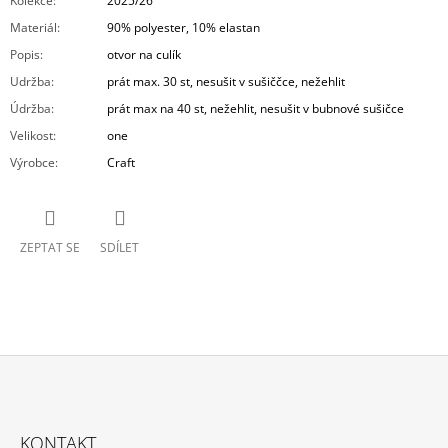
Kolekce
:
2025/26
Materiál
:
90% polyester, 10% elastan
Popis
:
otvor na culík
Udržba
:
prát max. 30 st, nesušit v sušiččce, nežehlit
Údržba
:
prát max na 40 st, nežehlit, nesušit v bubnové sušičce
Velikost
:
one
Výrobce
:
Craft
ZEPTAT SE
SDÍLET
Z
Á
KONTAKT