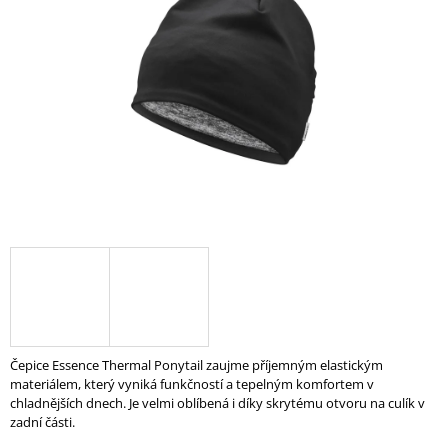
5
A
hvězdiček.
J
Í
T
?
HLEDAT
D
O
P
Čepice Essence Thermal Ponytail zaujme příjemným elastickým
O
materiálem, který vyniká funkčností a tepelným komfortem v
R
chladnějších dnech. Je velmi oblíbená i díky skrytému otvoru na culík v
U
zadní části.
Č
U