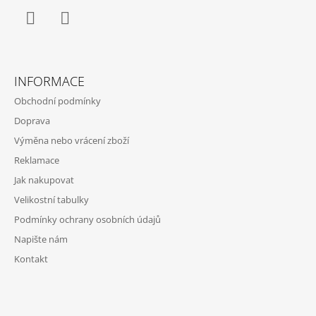
J
E
M
Facebook
Instagram
E
INFORMACE
CRAZY
SINGLET
Obchodní podmínky
THUNDER
M
Doprava
-
Výměna nebo vrácení zboží
FIRE
Reklamace
1
065
Jak nakupovat
Kč
Původně:
Velikostní tabulky
2
Podmínky ochrany osobních údajů
130
Kč
Napište nám
Kontakt