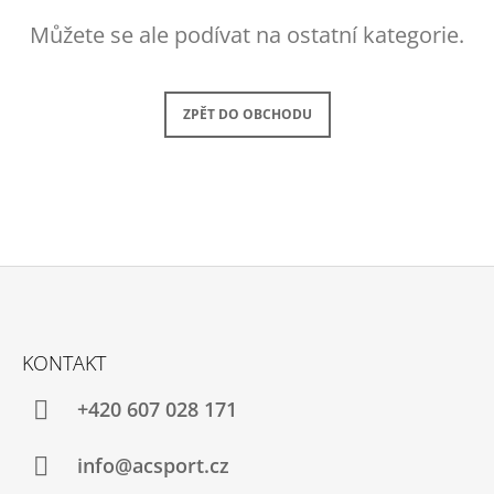
A
Můžete se ale podívat na ostatní kategorie.
J
Í
T
ZPĚT DO OBCHODU
?
HLEDAT
Z
D
Á
KONTAKT
O
P
P
A
+420 607 028 171
O
R
T
U
Í
info@acsport.cz
Č
U