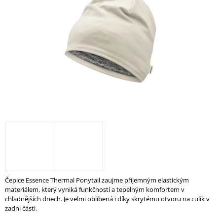
5
A
hvězdiček.
J
Í
T
?
HLEDAT
D
O
P
Čepice Essence Thermal Ponytail zaujme příjemným elastickým
O
materiálem, který vyniká funkčností a tepelným komfortem v
R
chladnějších dnech. Je velmi oblíbená i díky skrytému otvoru na culík v
U
zadní části.
Č
U