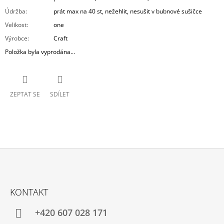
Údržba
:
prát max na 40 st, nežehlit, nesušit v bubnové sušičce
Velikost
:
one
Výrobce
:
Craft
Položka byla vyprodána…
ZEPTAT SE
SDÍLET
Z
Á
KONTAKT
P
A
+420 607 028 171