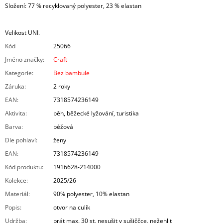
Složení: 77 % recyklovaný polyester, 23 % elastan
Velikost UNI.
Kód
25066
Jméno značky
:
Craft
Kategorie
:
Bez bambule
Záruka
:
2 roky
EAN
:
7318574236149
Aktivita
:
běh, běžecké lyžování, turistika
Barva
:
béžová
Dle pohlaví
:
ženy
EAN
:
7318574236149
Kód produktu
:
1916628-214000
Kolekce
:
2025/26
Materiál
:
90% polyester, 10% elastan
Popis
:
otvor na culík
Udržba
:
prát max. 30 st, nesušit v sušiččce, nežehlit