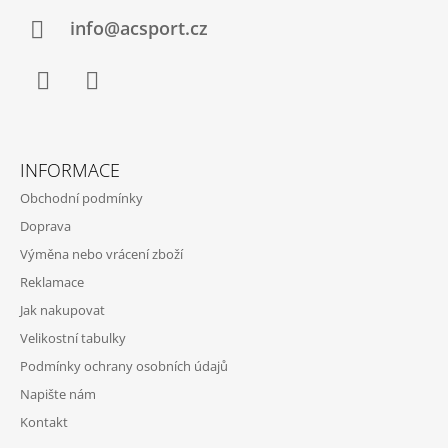
T
Í
info@acsport.cz
Facebook
Instagram
INFORMACE
Obchodní podmínky
Doprava
Výměna nebo vrácení zboží
Reklamace
Jak nakupovat
Velikostní tabulky
Podmínky ochrany osobních údajů
Napište nám
Kontakt