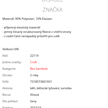
ZNAČKA
Materiál: 90% Polyester, 10% Elastan
- příjemný elastický materiál
- jemný česaný strukturovaný fleece z vnitřní strany
- v zadní části nenápadný průstřih pro culík
Velikost UNI.
Kód
22114
Jméno značky
:
Craft
Kategorie
:
Bez bambule
Záruka
:
2 roky
EAN
:
7318573601931
Aktivita
:
běh, běžecké lyžování, turistika
Barva
:
Vínová
Dle pohlaví
:
ženy
Kolekce
:
2023/24