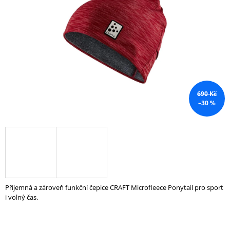
5
A
hvězdiček.
J
Í
T
?
690 Kč
–30 %
HLEDAT
D
O
P
Příjemná a zároveň funkční čepice CRAFT Microfleece Ponytail pro sport
O
i volný čas.
R
U
Č
U