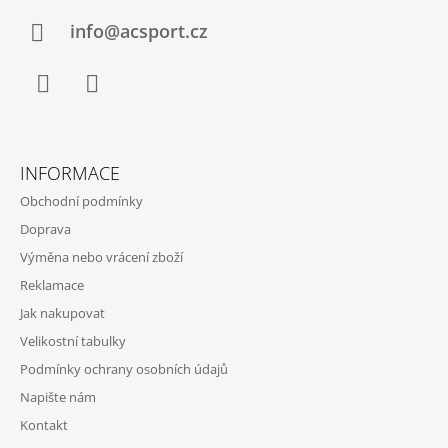
T
Í
info@acsport.cz
Facebook
Instagram
INFORMACE
Obchodní podmínky
Doprava
Výměna nebo vrácení zboží
Reklamace
Jak nakupovat
Velikostní tabulky
Podmínky ochrany osobních údajů
Napište nám
Kontakt