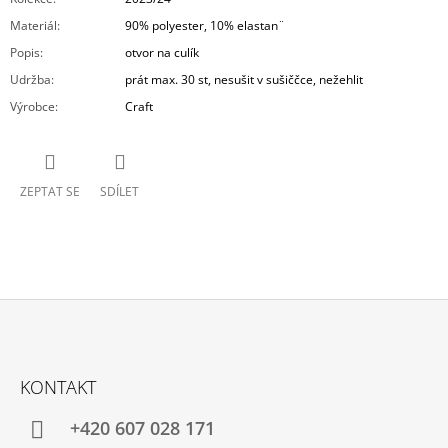
Materiál
:
90% polyester, 10% elastan¨
Popis
:
otvor na culík
Udržba
:
prát max. 30 st, nesušit v sušiččce, nežehlit
Výrobce
:
Craft
ZEPTAT SE
SDÍLET
Z
Á
KONTAKT
P
A
+420 607 028 171