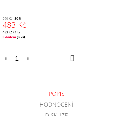
J
E
M
E
690 Kč
–30 %
483 Kč
CRAZY
Měrná
483 Kč / 1 ks
TOP
cena:
Skladem
(
3 ks
)
SIRIO
W
-
LAKE
DO
1
KOŠÍKU
672
Kč
Původně:
2
090
Kč
POPIS
HODNOCENÍ
DISKUZE