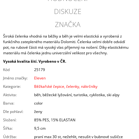
DISKUZE
ZNAČKA
Široká čelenka vhodná na běžky a běh je velmi elastická a vyrobená z
funkčního zatepleného materiálu Dolomiti.
Čelenka velmi dobře odvádí
pot,
na rubové části má vysoký vlas příjemný na nošení.
Díky elastickému
materiálu má čelenka jednu univerzální velikost pro všechny.
Vysoká kvalita šití. Vyrobeno v ČR.
Kód
25179
Jméno značky
:
Eleven
Kategorie
:
Běžkařské čepice, čelenky, nákrčníky
Aktivita
:
běh, běžecké lyžování, turistika, cyklistika, ski alpy
Barva
:
color
Dle pohlaví
:
ženy
Složení
:
85% PES, 15% ELASTAN
Šířka
:
9,5 cm
Údržba
:
praní max 30 st, nežehlit, nesušit v bubnové sušičce