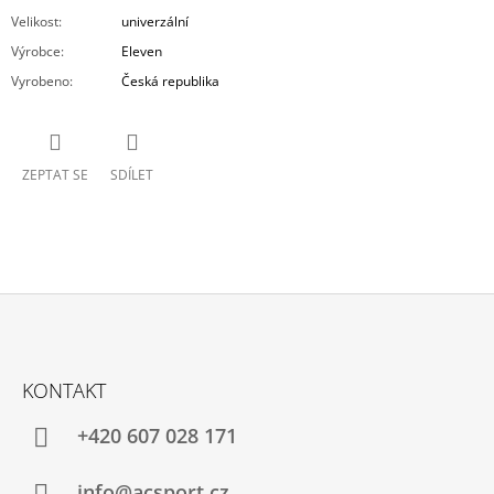
Velikost
:
univerzální
Výrobce
:
Eleven
Vyrobeno
:
Česká republika
ZEPTAT SE
SDÍLET
Z
Á
KONTAKT
P
A
+420 607 028 171
T
info@acsport.cz