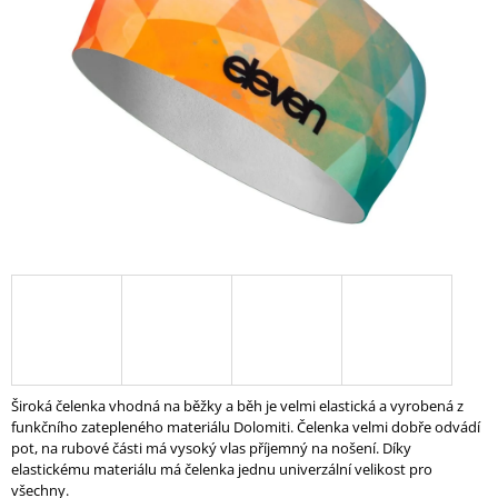
5
A
hvězdiček.
J
Í
T
?
HLEDAT
D
O
P
Široká čelenka vhodná na běžky a běh je velmi elastická a vyrobená z
O
funkčního zatepleného materiálu Dolomiti.
Čelenka velmi dobře odvádí
R
pot,
na rubové části má vysoký vlas příjemný na nošení.
Díky
U
elastickému materiálu má čelenka jednu univerzální velikost pro
Č
všechny.
U