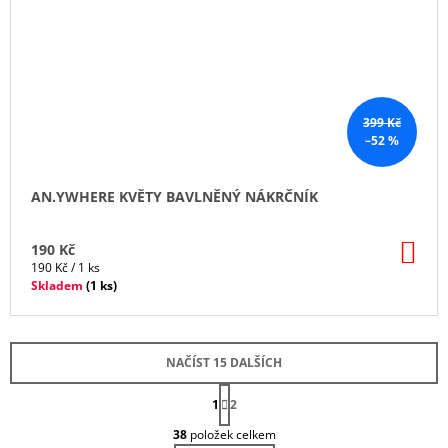
399 Kč
–52 %
AN.YWHERE KVĚTY BAVLNĚNÝ NÁKRČNÍK
DO
190 Kč
KO
Měrná
190 Kč / 1 ks
cena:
Skladem
(
1 ks
)
NAČÍST 15 DALŠÍCH
S
1
T
2
O
R
38
položek celkem
Á
V