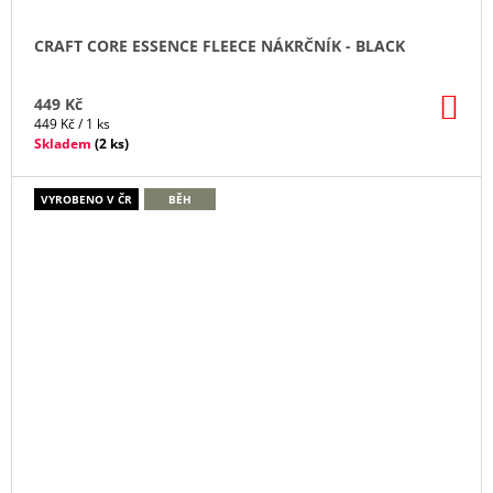
CRAFT CORE ESSENCE FLEECE NÁKRČNÍK - BLACK
DO
449 Kč
KO
Měrná
449 Kč / 1 ks
cena:
Skladem
(
2 ks
)
VYROBENO V ČR
BĚH