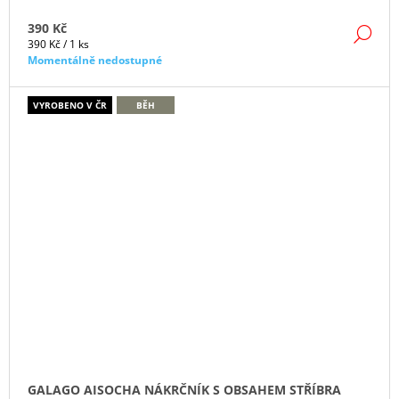
390 Kč
DE
Měrná
390 Kč / 1 ks
cena:
Momentálně nedostupné
VYROBENO V ČR
BĚH
GALAGO AISOCHA NÁKRČNÍK S OBSAHEM STŘÍBRA