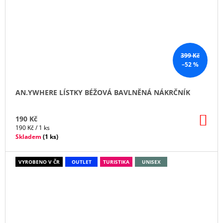
399 Kč
–52 %
AN.YWHERE LÍSTKY BÉŽOVÁ BAVLNĚNÁ NÁKRČNÍK
DO
190 Kč
KO
Měrná
190 Kč / 1 ks
cena:
Skladem
(
1 ks
)
VYROBENO V ČR
OUTLET
TURISTIKA
UNISEX