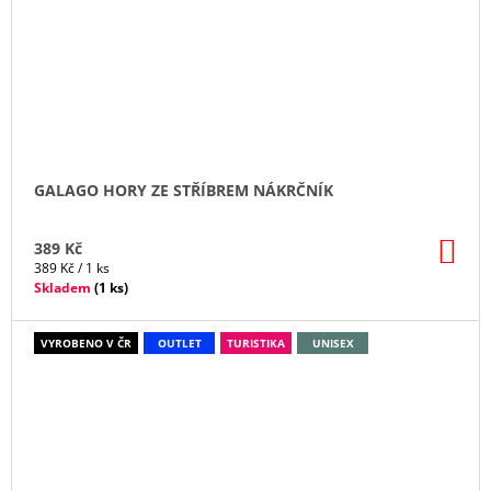
GALAGO HORY ZE STŘÍBREM NÁKRČNÍK
DO
389 Kč
KO
Měrná
389 Kč / 1 ks
cena:
Skladem
(
1 ks
)
VYROBENO V ČR
OUTLET
TURISTIKA
UNISEX