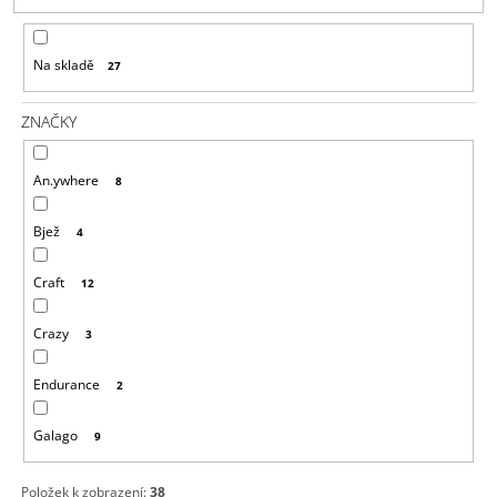
P
A
R
J
Na skladě
27
O
Í
D
T
ZNAČKY
U
?
K
An.ywhere
8
T
Ů
Bjež
4
HLEDAT
Craft
12
Crazy
3
D
O
Endurance
2
P
O
R
Galago
9
U
Č
Položek k zobrazení:
38
U