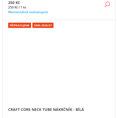
250 Kč
DE
Měrná
250 Kč / 1 ks
cena:
Momentálně nedostupné
PŘIPRAVUJEME
ZIMA 2026/27
CRAFT CORE NECK TUBE NÁKRČNÍK - BÍLÁ