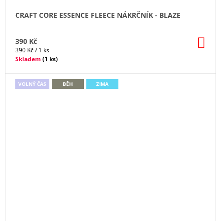
CRAFT CORE ESSENCE FLEECE NÁKRČNÍK - BLAZE
DO
390 Kč
KO
Měrná
390 Kč / 1 ks
cena:
Skladem
(
1 ks
)
VOLNÝ ČAS
BĚH
ZIMA