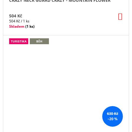
CRAZY NECK GUARD CRAZY - MOUNTAIN FLOWER
DO
504 Kč
KO
Měrná
504 Kč / 1 ks
cena:
Skladem
(
1 ks
)
TURISTIKA
BĚH
630 Kč
–20 %