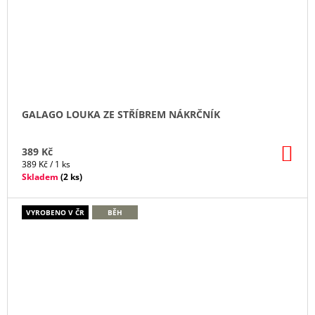
GALAGO LOUKA ZE STŘÍBREM NÁKRČNÍK
DO
389 Kč
KO
Měrná
389 Kč / 1 ks
cena:
Skladem
(
2 ks
)
VYROBENO V ČR
BĚH