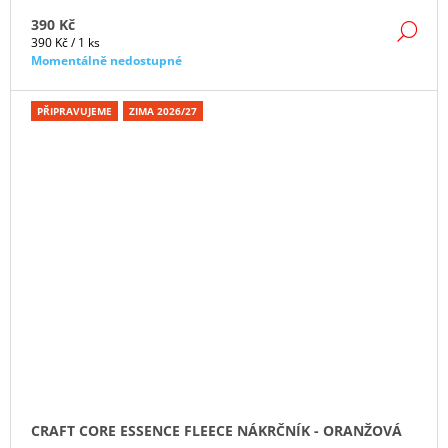
390 Kč
DE
Měrná
390 Kč / 1 ks
cena:
Momentálně nedostupné
PŘIPRAVUJEME
ZIMA 2026/27
CRAFT CORE ESSENCE FLEECE NÁKRČNÍK - ORANŽOVÁ