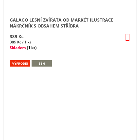
GALAGO LESNÍ ZVÍŘATA OD MARKÉT ILUSTRACE
NÁKRČNÍK S OBSAHEM STŘÍBRA
DO
389 Kč
KO
Měrná
389 Kč / 1 ks
cena:
Skladem
(
1 ks
)
VÝPRODEJ
BĚH