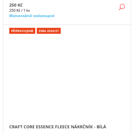
250 Kč
DE
Měrná
250 Kč / 1 ks
cena:
Momentálně nedostupné
PŘIPRAVUJEME
ZIMA 2026/27
CRAFT CORE ESSENCE FLEECE NÁKRČNÍK - BÍLÁ