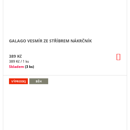
GALAGO VESMÍR ZE STŘÍBREM NÁKRČNÍK
DO
389 Kč
KO
Měrná
389 Kč / 1 ks
cena:
Skladem
(
3 ks
)
VÝPRODEJ
BĚH