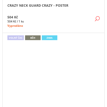
CRAZY NECK GUARD CRAZY - POSTER
504 Kč
DE
Měrná
504 Kč / 1 ks
cena:
Vyprodáno
VOLNÝ ČAS
BĚH
ZIMA