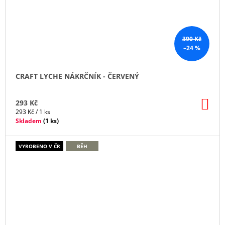
390 Kč
–24 %
CRAFT LYCHE NÁKRČNÍK - ČERVENÝ
DO
293 Kč
KO
Měrná
293 Kč / 1 ks
cena:
Skladem
(
1 ks
)
VYROBENO V ČR
BĚH