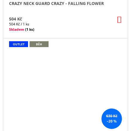
CRAZY NECK GUARD CRAZY - FALLING FLOWER
DO
504 Kč
KO
Měrná
504 Kč / 1 ks
cena:
Skladem
(
1 ks
)
OUTLET
BĚH
630 Kč
–20 %