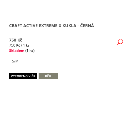
CRAFT ACTIVE EXTREME X KUKLA - ČERNÁ
750 Kč
DE
Měrná
750 Kč / 1 ks
cena:
Skladem
(
1 ks
)
S/M
VYROBENO V ČR
BĚH