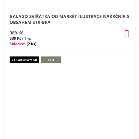
GALAGO ZVÍŘÁTKA OD MARKÉT ILUSTRACE NÁKRČNÍK S
OBSAHEM STŘÍBRA
DO
389 Kč
KO
Měrná
389 Kč / 1 ks
cena:
Skladem
(
2 ks
)
VYROBENO V ČR
BĚH