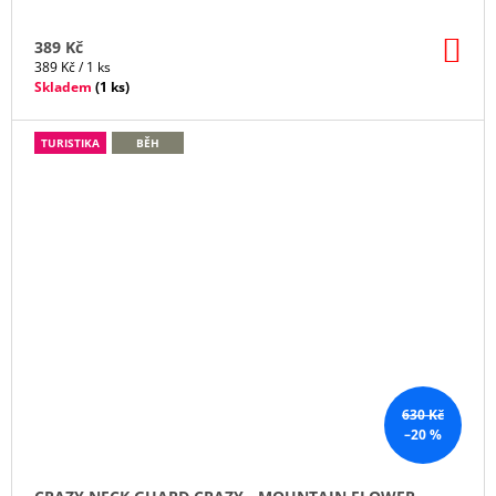
DO
389 Kč
KO
Měrná
389 Kč / 1 ks
cena:
Skladem
(
1 ks
)
TURISTIKA
BĚH
630 Kč
–20 %