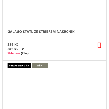
GALAGO ŠTATL ZE STŘÍBREM NÁKRČNÍK
DO
389 Kč
KO
Měrná
389 Kč / 1 ks
cena:
Skladem
(
2 ks
)
VYROBENO V ČR
BĚH