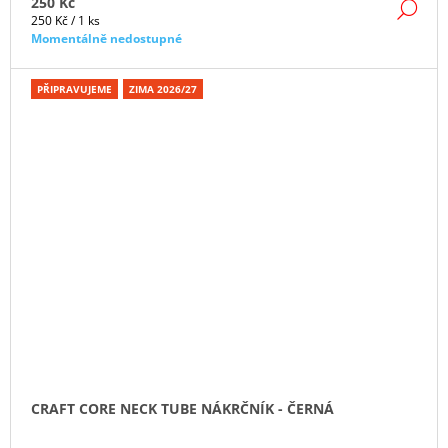
250 Kč
DE
Měrná
250 Kč / 1 ks
cena:
Momentálně nedostupné
PŘIPRAVUJEME
ZIMA 2026/27
CRAFT CORE NECK TUBE NÁKRČNÍK - ČERNÁ