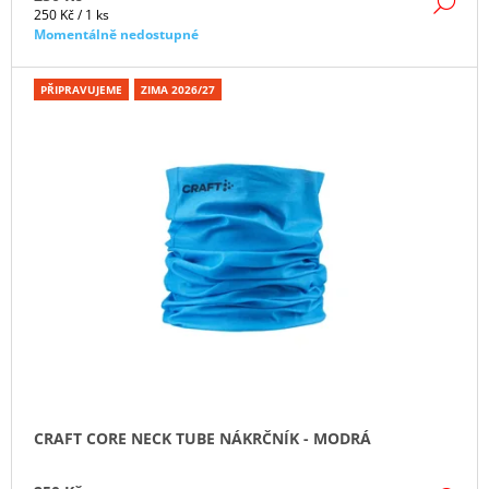
DE
Měrná
250 Kč / 1 ks
cena:
Momentálně nedostupné
PŘIPRAVUJEME
ZIMA 2026/27
CRAFT CORE NECK TUBE NÁKRČNÍK - MODRÁ