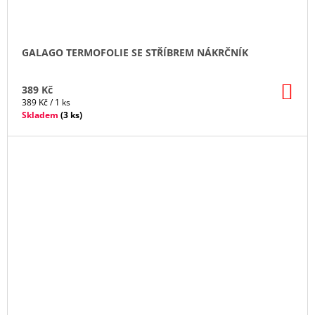
GALAGO TERMOFOLIE SE STŘÍBREM NÁKRČNÍK
DO
389 Kč
KO
Měrná
389 Kč / 1 ks
cena:
Skladem
(
3 ks
)