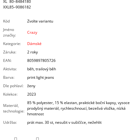
XL
80–84
84
180
XXL
85–90
86
182
Kód
Zvolte variantu
Jméno
Crazy
značky
:
Kategorie
:
Dámské
Záruka
:
2 roky
EAN
:
8059897805726
Aktivita
:
běh, trailový běh
Barva
:
print light jeans
Dle pohlaví
:
ženy
Kolekce
:
2023
85 % polyester, 15 % elastan, praktické boční kapsy, vysoce
Materiál,
prodyšný materiál, rychleschnoucí, bezešvá vložka, nízká
technologie
:
hmotnost
Udržba
:
prát max. 30 st, nesušit v sušiččce, nežehlit