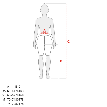
A
B
C
XS
60–64
76
163
S
65–69
78
168
M
70–74
80
173
L
75–79
82
178