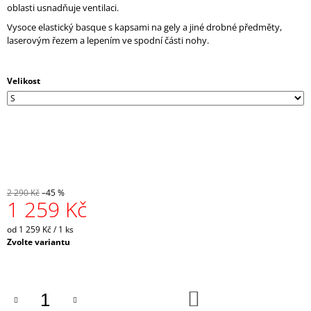
oblasti usnadňuje ventilaci.
J
E
Vysoce elastický basque s kapsami na gely a jiné drobné předměty,
M
laserovým řezem a lepením ve spodní části nohy.
E
Velikost
CRAZY
SINGLET
THUNDER
M
-
CARAMELLO
1
065
Kč
2 290 Kč
–45 %
Původně:
1 259 Kč
2
130
Měrná
Kč
od 1 259 Kč / 1 ks
cena:
Zvolte variantu
DO
KOŠÍKU