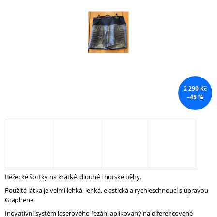
5
A
hvězdiček.
J
Í
T
?
2 290 Kč
–45 %
HLEDAT
D
O
P
Běžecké šortky na krátké, dlouhé i horské běhy.
O
R
Použitá látka je velmi lehká, lehká, elastická a rychleschnoucí s úpravou
U
Graphene.
Č
Inovativní systém laserového řezání aplikovaný na diferencované
U