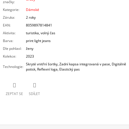
značky
:
Kategorie
:
Dámské
Záruka
:
2 roky
EAN
:
8059897814841
Aktivita
:
turistika, volný čas
Barva
:
print light jeans
Dle pohlaví
:
ženy
Kolekce
:
2023
Skryté vnitřní šortky, Zadní kapsa integrovaná v pase, Digitálně
Technologie
:
potisk, Reflexní loga, Elastický pas
ZEPTAT SE
SDÍLET