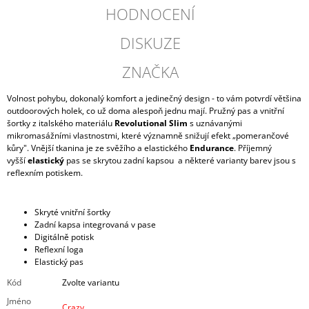
HODNOCENÍ
DISKUZE
ZNAČKA
Volnost pohybu, dokonalý komfort a jedinečný design - to vám potvrdí většina
outdoorových holek, co už doma alespoň jednu mají. Pružný pas a vnitřní
šortky z italského materiálu
Revolutional Slim
s uznávanými
mikromasážními vlastnostmi, které významně snižují efekt „pomerančové
kůry". Vnější tkanina je ze svěžího a elastického
Endurance
. Příjemný
vyšší
elastický
pas se skrytou zadní kapsou a některé varianty barev jsou s
reflexním potiskem.
Skryté vnitřní šortky
Zadní kapsa integrovaná v pase
Digitálně potisk
Reflexní loga
Elastický
pas
Kód
Zvolte variantu
Jméno
Crazy