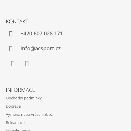
Z
Á
KONTAKT
P
A
+420 607 028 171
T
Í
info@acsport.cz
Facebook
Instagram
INFORMACE
Obchodní podmínky
Doprava
Výměna nebo vrácení zboží
Reklamace
Jak nakupovat