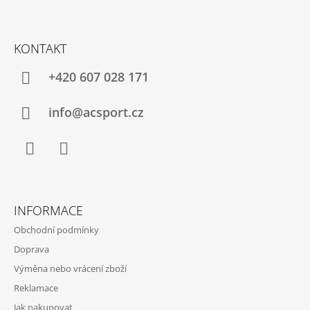
Z
Á
KONTAKT
P
A
+420 607 028 171
T
Í
info@acsport.cz
Facebook
Instagram
INFORMACE
Obchodní podmínky
Doprava
Výměna nebo vrácení zboží
Reklamace
Jak nakupovat