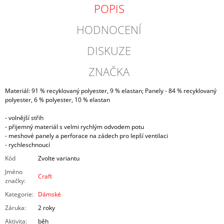
POPIS
HODNOCENÍ
DISKUZE
ZNAČKA
Materiál: 91 % recyklovaný polyester, 9 % elastan; Panely - 84 % recyklovaný
polyester, 6 % polyester, 10 % elastan
- volnější střih
- přijemný materiál s velmi rychlým odvodem potu
- meshové panely a perforace na zádech pro lepší ventilaci
- rychleschnoucí
Kód
Zvolte variantu
Jméno
Craft
značky
:
Kategorie
:
Dámské
Záruka
:
2 roky
Aktivita
:
běh