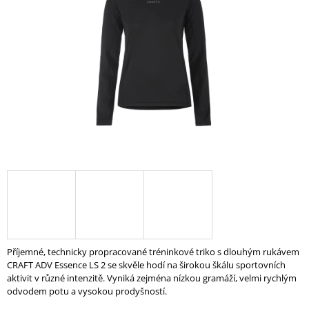
5
A
hvězdiček.
J
Í
T
?
HLEDAT
D
O
P
Příjemné, technicky propracované tréninkové triko s dlouhým rukávem
O
CRAFT ADV Essence LS 2 se skvěle hodí na širokou škálu sportovních
R
aktivit v různé intenzitě. Vyniká zejména nízkou gramáží, velmi rychlým
U
odvodem potu a vysokou prodyšností.
Č
U