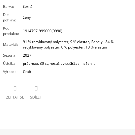
Barva
:
černá
Dle
ženy
pohlaví
:
Kód
1914797-999000(9990)
produktu
:
91 % recyklovaný polyester, 9 % elastan; Panely - 84 %
Materiál
:
recyklovaný polyester, 6 % polyester, 10 % elastan
Sezóna
:
2027
Údržba
:
prát max. 30 st, nesušit v sušiččce, nežehlit
Výrobce
:
Craft
ZEPTAT SE
SDÍLET