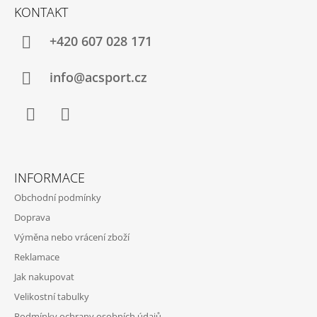
Á
KONTAKT
P
A
+420 607 028 171
T
Í
info@acsport.cz
Facebook
Instagram
INFORMACE
Obchodní podmínky
Doprava
Výměna nebo vrácení zboží
Reklamace
Jak nakupovat
Velikostní tabulky
Podmínky ochrany osobních údajů