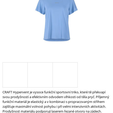
5
A
hvězdiček.
J
Í
T
?
HLEDAT
D
O
P
CRAFT Hypervent je vysoce funkční sportovní triko, které tě překvapí
O
svou prodyšností a efektivním odvodem vlhkosti od těla pryč. Příjemný
R
funkční materiál je elastický a v kombinaci s propracovaným střihem
U
zajišťuje maximální volnost pohybu i při velmi intenzivních aktivitách.
Č
Prodyšnost materiálu podporují laserem řezané otvory na zádech.
U