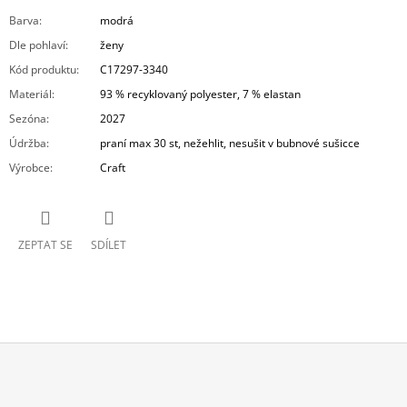
Barva
:
modrá
Dle pohlaví
:
ženy
Kód produktu
:
C17297-3340
Materiál
:
93 % recyklovaný polyester, 7 % elastan
Sezóna
:
2027
Údržba
:
praní max 30 st, nežehlit, nesušit v bubnové sušicce
Výrobce
:
Craft
ZEPTAT SE
SDÍLET
Z