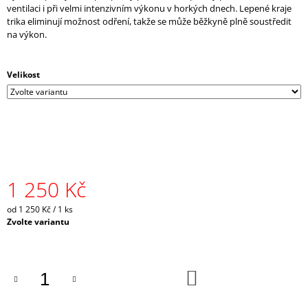
ventilaci i při velmi intenzivním výkonu v horkých dnech. Lepené kraje
J
trika eliminují možnost odření, takže se může běžkyně plně soustředit
E
na výkon.
M
E
Velikost
CRAZY
SINGLET
THUNDER
M
-
CARAMELLO
1
065
Kč
1 250 Kč
Původně:
2
Měrná
od 1 250 Kč / 1 ks
130
cena:
Zvolte variantu
Kč
DO
KOŠÍKU