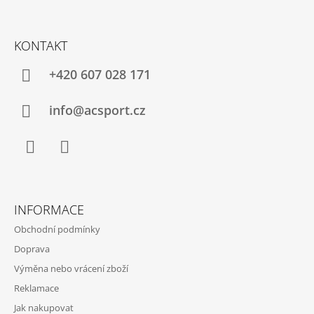
Z
Á
KONTAKT
P
A
+420 607 028 171
T
Í
info@acsport.cz
Facebook
Instagram
INFORMACE
Obchodní podmínky
Doprava
Výměna nebo vrácení zboží
Reklamace
Jak nakupovat