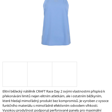
5
A
hvězdiček.
J
Í
T
?
HLEDAT
D
O
P
Elitní běžecký nátělník CRAFT Race Day 2 svými vlastnostmi přispívá k
O
překonávání limitů nejen elitním atletkám, ale i ostatním běžkyním,
R
které hledají mimořádný produkt bez kompromisů. Je vyroben z vysoce
U
funkčního materiálu s mimořádně efektivním odvodem vlhkosti.
Č
Vysokou prodyšnost podporují perforované panely pro maximální
U