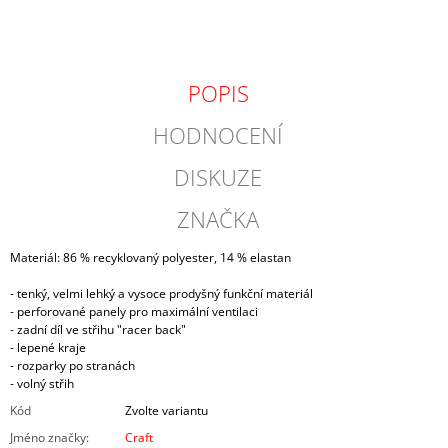
POPIS
HODNOCENÍ
DISKUZE
ZNAČKA
Materiál: 86 % recyklovaný polyester, 14 % elastan
- tenký, velmi lehký a vysoce prodyšný funkční materiál
- perforované panely pro maximální ventilaci
- zadní díl ve střihu "racer back"
- lepené kraje
- rozparky po stranách
- volný střih
Kód
Zvolte variantu
Jméno značky
:
Craft