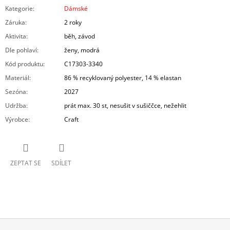
Kategorie
:
Dámské
Záruka
:
2 roky
Aktivita
:
běh, závod
Dle pohlaví
:
ženy, modrá
Kód produktu
:
C17303-3340
Materiál
:
86 % recyklovaný polyester, 14 % elastan
Sezóna
:
2027
Udržba
:
prát max. 30 st, nesušit v sušiččce, nežehlit
Výrobce
:
Craft
ZEPTAT SE
SDÍLET