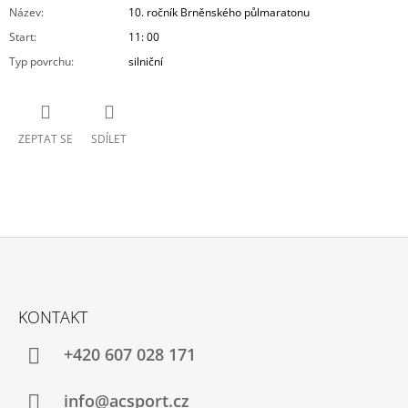
Název
:
10. ročník Brněnského půlmaratonu
Start
:
11: 00
Typ povrchu
:
silniční
ZEPTAT SE
SDÍLET
Z
Á
KONTAKT
P
A
+420 607 028 171
T
Í
info@acsport.cz