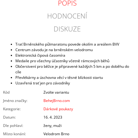
POPIS
HODNOCENÍ
DISKUZE
Trať Brněnského půlmaratonu povede okolím a areálem BVV
Centrum závodu je na brněnském velodromu
Elektronická čipová časomíra
Medaile pro všechny účastníky včetně rámcových běhů
Občerstvení pro běžce je připravené každých 5 km a po doběhu do
cíle
Převlékárny a úschovna věcí v těsné blízkosti startu
Uzavřená trať jen pro závodníky
Kód
Zvolte variantu
Jméno značky
:
BehejBrno.com
Kategorie
:
Dárkové poukazy
Datum
:
16. 4. 2023
Dle pohlaví
:
ženy, muži
Místo konání
:
Velodrom Brno