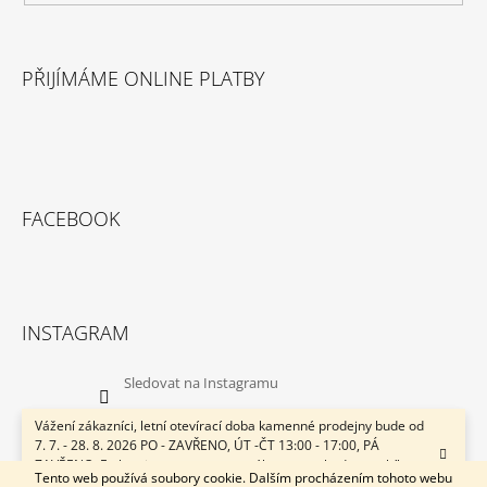
PŘIJÍMÁME ONLINE PLATBY
FACEBOOK
INSTAGRAM
Sledovat na Instagramu
Vážení zákazníci, letní otevírací doba kamenné prodejny bude od
7. 7. - 28. 8. 2026 PO - ZAVŘENO, ÚT -ČT 13:00 - 17:00, PÁ
ZAVŘENO. E-shop je v provozu neustále a svozy budou probíhat v
© 2026 ACsport.cz. Všechna práva vyhrazena.
Vytvořil Shoptet
Tento web používá soubory cookie. Dalším procházením tohoto webu
pracovní dny 1x týdně. Přejeme Vám krásné léto! ACsport.cz