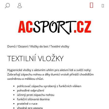
K
Přejít
NÁKUP
M
HLEDAT
na
KOŠÍK
O
PŘIHLÁŠENÍ
ZPĚT
ZPĚT
obsah
Š
Í
C
K
O
P
O
Domů
/
Ostatní
/
Vložky do bot
/
Textilní vložky
T
TEXTILNÍ VLOŽKY
Ř
E
B
Hygienické vložky s aktivním uhlím pro aktivní lidi a svěží nohy:
Zabraňují zápachu nohou a díky tlumicí vrstvě přináší chodidlům
U
uvolněnou a měkkou chůzi.
J
pohlcovač zápachu vyrobený z funkčních vláken
E
pohodlné odpružení
T
účinný proti zápachu nohou
funkční síťovaná tkanina
E
pratelné v ruce
N
vhodné pro vegany