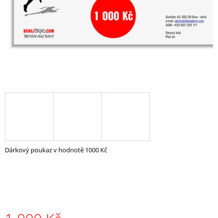
A
J
Í
T
?
HLEDAT
Dárkový poukaz v hodnotě 1000 Kč
D
O
P
O
R
U
Č
U