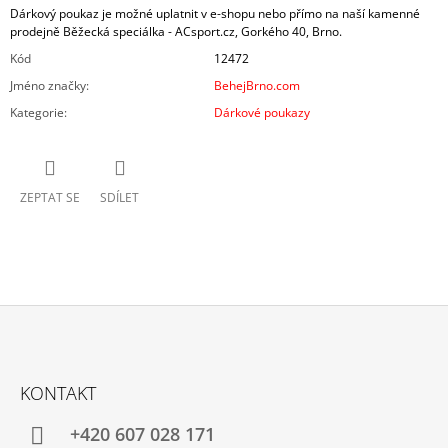
Dárkový poukaz je možné uplatnit v e-shopu nebo přímo na naší kamenné
prodejně Běžecká speciálka - ACsport.cz, Gorkého 40, Brno.
Kód
12472
Jméno značky
:
BehejBrno.com
Kategorie
:
Dárkové poukazy
ZEPTAT SE
SDÍLET
Z
Á
KONTAKT
P
A
+420 607 028 171