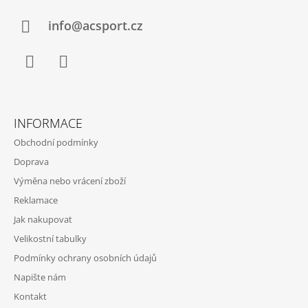
T
Í
info@acsport.cz
Facebook
Instagram
INFORMACE
Obchodní podmínky
Doprava
Výměna nebo vrácení zboží
Reklamace
Jak nakupovat
Velikostní tabulky
Podmínky ochrany osobních údajů
Napište nám
Kontakt