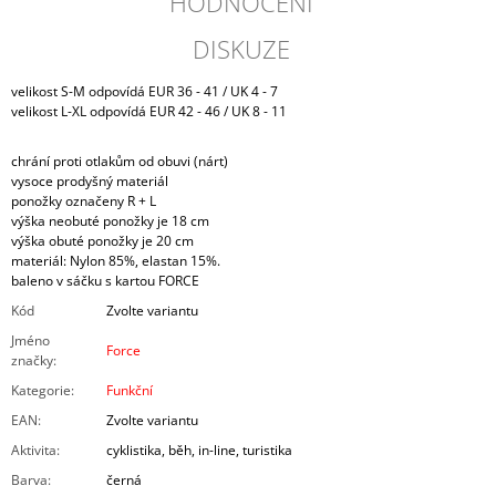
HODNOCENÍ
DISKUZE
velikost S-M odpovídá EUR 36 - 41 / UK 4 - 7
velikost L-XL odpovídá EUR 42 - 46 / UK 8 - 11
chrání proti otlakům od obuvi (nárt)
vysoce prodyšný materiál
ponožky označeny R + L
výška neobuté ponožky je 18 cm
výška obuté ponožky je 20 cm
materiál: Nylon 85%, elastan 15%.
baleno v sáčku s kartou FORCE
Kód
Zvolte variantu
Jméno
Force
značky
:
Kategorie
:
Funkční
EAN
:
Zvolte variantu
Aktivita
:
cyklistika, běh, in-line, turistika
Barva
:
černá