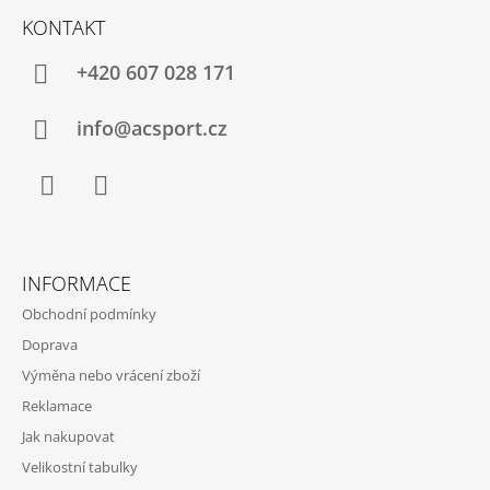
Á
KONTAKT
P
A
+420 607 028 171
T
Í
info@acsport.cz
Facebook
Instagram
INFORMACE
Obchodní podmínky
Doprava
Výměna nebo vrácení zboží
Reklamace
Jak nakupovat
Velikostní tabulky