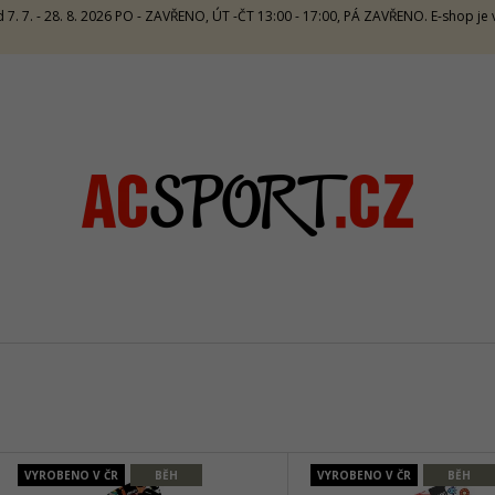
 7. 7. - 28. 8. 2026 PO - ZAVŘENO, ÚT -ČT 13:00 - 17:00, PÁ ZAVŘENO. E-shop j
CO POTŘEBUJETE NAJÍT?
HLEDAT
DOPORUČUJEME
V
SALMING RECOIL PRIME 2 UNISEX -
CRAZY SINGLET
ORANGE/BLUE
CARAMELLO
VYROBENO V ČR
BĚH
VYROBENO V ČR
BĚH
Ý