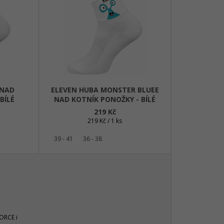
E
Kč
N
Í
P
R
O
D
 NAD
ELEVEN HUBA MONSTER BLUEE
U
BÍLÉ
NAD KOTNÍK PONOŽKY - BÍLÉ
K
219 Kč
T
Měrná
219 Kč / 1 ks
cena:
Ů
39 - 41
36 - 38
É
FORCE i