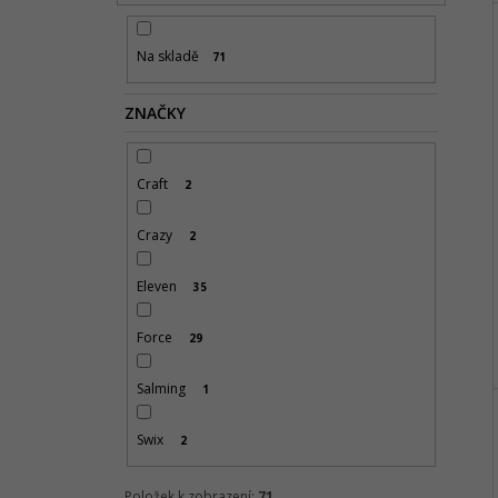
Na skladě
71
ZNAČKY
Craft
2
Crazy
2
Eleven
35
Force
29
Salming
1
Swix
2
Položek k zobrazení:
71