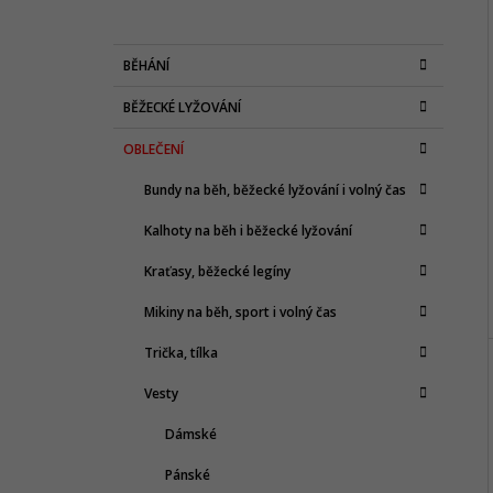
P
O
I
K
Přeskočit
S
BĚHÁNÍ
A
kategorie
T
T
BĚŽECKÉ LYŽOVÁNÍ
E
R
G
A
OBLEČENÍ
O
R
N
Bundy na běh, běžecké lyžování i volný čas
I
N
E
Kalhoty na běh i běžecké lyžování
Í
P
Kraťasy, běžecké legíny
A
Mikiny na běh, sport i volný čas
N
E
Trička, tílka
L
Vesty
Dámské
Pánské