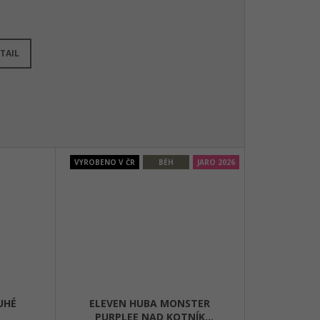
adem
(
>3 ks
)
TAIL
VYROBENO V ČR
BĚH
JARO 2026
UHÉ
ELEVEN HUBA MONSTER
PURPLEE NAD KOTNÍK