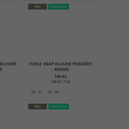
BĚH
CYKLISTIKA
 DLOUHÉ
FORCE SNAP DLOUHÉ PONOŽKY
É
- MODRÉ
199 Kč
Měrná
199 Kč / 1 ks
cena:
36 - 41
42 - 46
BĚH
CYKLISTIKA