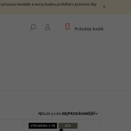
e v provozu neustále a svozy budou probíhat v pracovní dny
NÁKUPNÍ
HLEDAT
KOŠÍK
Prázdný košík
PŘIHLÁŠENÍ
Ř
Řadit podle:
NEJPRODÁVANĚJŠÍ
A
 THUNDER M -
Z
VYROBENO V ČR
BĚH