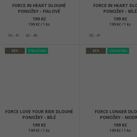
FORCE IN HEART DLOUHÉ
FORCE IN HEART DL
PONOŽKY - FIALOVÉ
PONOŽKY - BÍLÉ
199 Kč
199 Kč
Měrná
Měrná
199 Kč / 1 ks
199 Kč / 1 ks
cena:
cena:
36 - 41
42 - 46
36 - 41
BĚH
CYKLISTIKA
BĚH
CYKLISTIKA
FORCE LOVE YOUR RIDE DLOUHÉ
FORCE LONGER DL
PONOŽKY - BÍLÉ
PONOŽKY - MOD
199 Kč
199 Kč
Měrná
Měrná
199 Kč / 1 ks
199 Kč / 1 ks
cena:
cena: