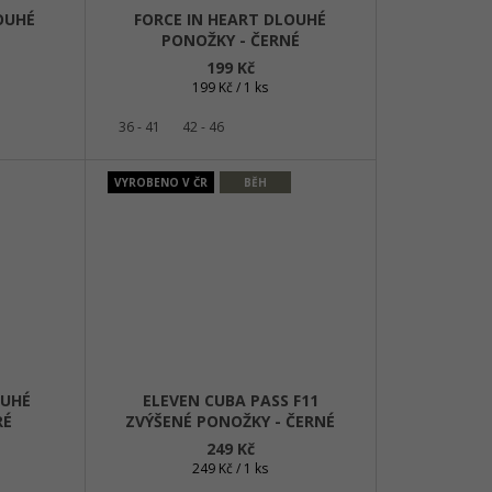
OUHÉ
FORCE IN HEART DLOUHÉ
PONOŽKY - ČERNÉ
199 Kč
Měrná
199 Kč / 1 ks
cena:
36 - 41
42 - 46
VYROBENO V ČR
BĚH
OUHÉ
ELEVEN CUBA PASS F11
RÉ
ZVÝŠENÉ PONOŽKY - ČERNÉ
249 Kč
Měrná
249 Kč / 1 ks
cena: