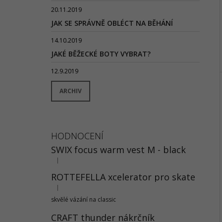
20.11.2019
JAK SE SPRÁVNĚ OBLÉCT NA BĚHÁNÍ
14.10.2019
JAKÉ BĚŽECKÉ BOTY VYBRAT?
12.9.2019
ARCHIV
HODNOCENÍ
SWIX focus warm vest M - black
|
Hodnocení produktu je 5 z 5 hvězdiček.
ROTTEFELLA xcelerator pro skate
|
Hodnocení produktu je 5 z 5 hvězdiček.
skvělé vázání na classic
CRAFT thunder nákrčník