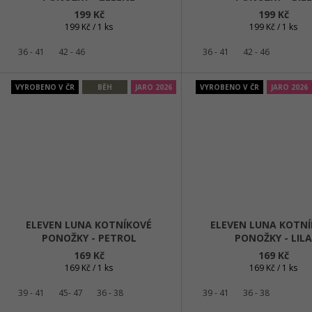
199 Kč
199 Kč
Měrná
Měrná
199 Kč / 1 ks
199 Kč / 1 ks
cena:
cena:
36 - 41
42 - 46
36 - 41
42 - 46
VYROBENO V ČR
BĚH
JARO 2026
VYROBENO V ČR
JARO 2026
ELEVEN LUNA KOTNÍKOVÉ
ELEVEN LUNA KOTN
PONOŽKY - PETROL
PONOŽKY - LIL
169 Kč
169 Kč
Měrná
Měrná
169 Kč / 1 ks
169 Kč / 1 ks
cena:
cena:
39 - 41
45- 47
36 - 38
39 - 41
36 - 38