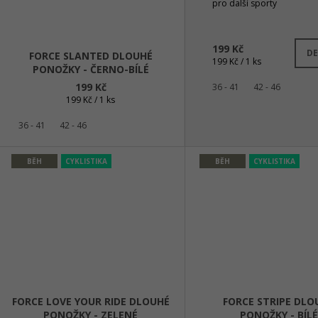
pro další sporty
Skl
199 Kč
DE
FORCE SLANTED DLOUHÉ
Měrná
199 Kč / 1 ks
PONOŽKY - ČERNO-BÍLÉ
cena:
199 Kč
36 - 41
42 - 46
Měrná
199 Kč / 1 ks
cena:
36 - 41
42 - 46
BĚH
CYKLISTIKA
BĚH
CYKLISTIKA
FORCE LOVE YOUR RIDE DLOUHÉ
FORCE STRIPE DLO
PONOŽKY - ZELENÉ
PONOŽKY - BÍLÉ