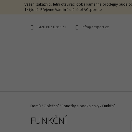
K
Přejít
Vážení zákazníci, letní otevírací doba kamenné prodejny bude od
na
O
1x týdně. Přejeme Vám krásné léto! ACsport.cz
ZPĚT
ZPĚT
obsah
DO
DO
Š
OBCHODU
OBCHODU
Í
+420 607 028 171
info@acsport.cz
K
Domů
/
Oblečení
/
Ponožky a podkolenky
/
Funkční
FUNKČNÍ
ON LIGHTWEIGHT CAP ROCK
1 190 Kč