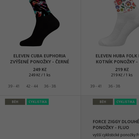
2 099 Kč
1 065 Kč
P
Původně:
4 199 Kč
Původně:
2 130 
S
P
R
O
D
ELEVEN CUBA EUPHORIA
ELEVEN HUBA FOLK
ZVÝŠENÉ PONOŽKY - ČERNÉ
KOTNÍK PONOŽKY - 
U
249 Kč
219 Kč
K
Měrná
Měrná
249 Kč / 1 ks
219 Kč / 1 ks
T
cena:
cena:
Ů
39 - 41
42 - 44
36 - 38
39 - 41
36 - 38
BĚH
CYKLISTIKA
BĚH
CYKLISTIKA
FORCE ZIGGY DLOUH
PONOŽKY - FLUO
vyšší cyklistické ponožky 