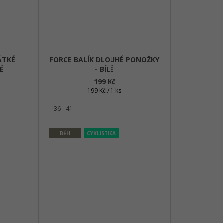
ÁTKÉ
FORCE BALÍK DLOUHÉ PONOŽKY
É
- BÍLÉ
199 Kč
Měrná
199 Kč / 1 ks
cena:
36 - 41
BĚH
CYKLISTIKA