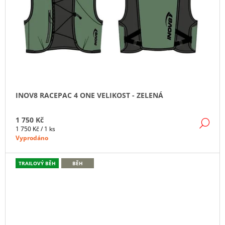
INOV8 RACEPAC 4 ONE VELIKOST - ZELENÁ
1 750 Kč
DE
Měrná
1 750 Kč / 1 ks
cena:
Vyprodáno
TRAILOVÝ BĚH
BĚH