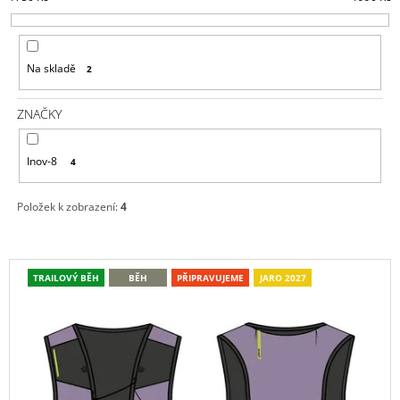
Í
A
P
J
R
Í
Na skladě
2
O
T
D
?
ZNAČKY
U
K
Inov-8
4
T
Ů
HLEDAT
Položek k zobrazení:
4
V
D
TRAILOVÝ BĚH
BĚH
PŘIPRAVUJEME
JARO 2027
Ý
O
P
P
O
I
R
S
U
P
Č
U