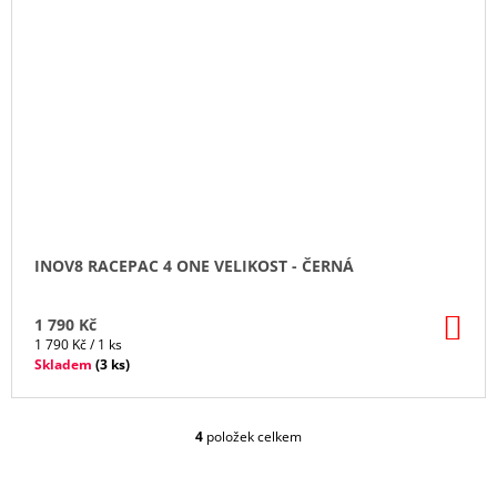
INOV8 RACEPAC 4 ONE VELIKOST - ČERNÁ
DO
1 790 Kč
KO
Měrná
1 790 Kč / 1 ks
cena:
Skladem
(
3 ks
)
4
položek celkem
O
V
L