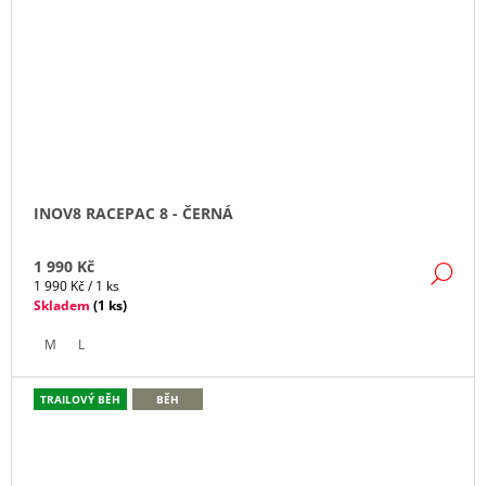
INOV8 RACEPAC 8 - ČERNÁ
1 990 Kč
DE
Měrná
1 990 Kč / 1 ks
cena:
Skladem
(
1 ks
)
M
L
TRAILOVÝ BĚH
BĚH