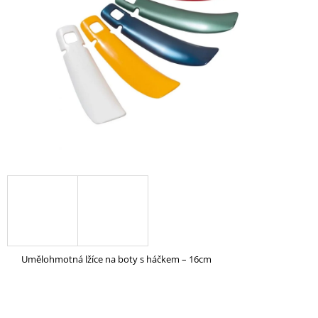
5
A
hvězdiček.
J
Í
T
?
HLEDAT
D
O
P
Umělohmotná lžíce na boty s háčkem – 16cm
O
R
U
Č
U