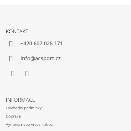
Z
Á
KONTAKT
P
A
+420 607 028 171
T
Í
info@acsport.cz
Facebook
Instagram
INFORMACE
Obchodní podmínky
Doprava
Výměna nebo vrácení zboží