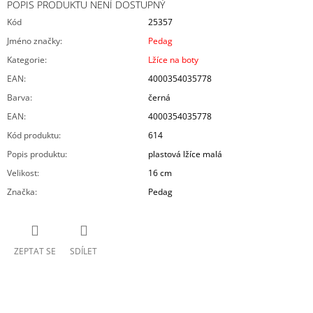
POPIS PRODUKTU NENÍ DOSTUPNÝ
Kód
25357
Jméno značky
:
Pedag
Kategorie
:
Lžíce na boty
EAN
:
4000354035778
Barva
:
černá
EAN
:
4000354035778
Kód produktu
:
614
Popis produktu
:
plastová lžíce malá
Velikost
:
16 cm
Značka
:
Pedag
ZEPTAT SE
SDÍLET