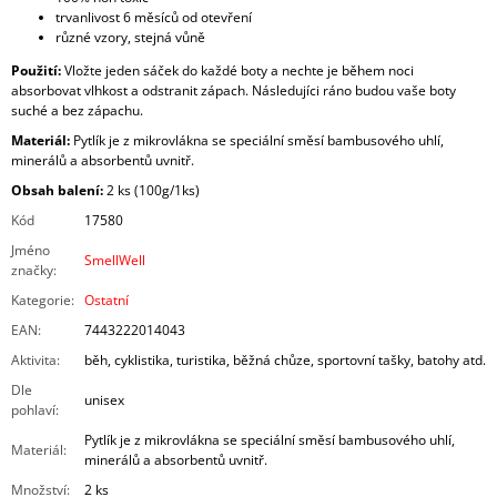
trvanlivost 6 měsíců od otevření
různé vzory, stejná vůně
Použití:
Vložte jeden sáček do každé boty a nechte je během noci
absorbovat vlhkost a odstranit zápach. Následujíci ráno budou vaše boty
suché a bez zápachu.
Materiál:
Pytlík je z mikrovlákna se speciální směsí bambusového uhlí,
minerálů a absorbentů uvnitř.
Obsah balení:
2 ks (100g/1ks)
Kód
17580
Jméno
SmellWell
značky
:
Kategorie
:
Ostatní
EAN
:
7443222014043
Aktivita
:
běh, cyklistika, turistika, běžná chůze, sportovní tašky, batohy atd.
Dle
unisex
pohlaví
:
Pytlík je z mikrovlákna se speciální směsí bambusového uhlí,
Materiál
:
minerálů a absorbentů uvnitř.
Množství
:
2 ks