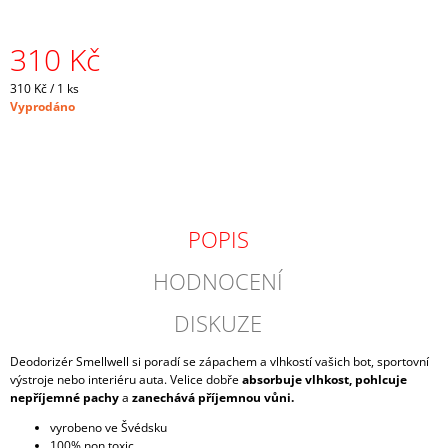
J
E
310 Kč
M
E
Měrná
310 Kč / 1 ks
cena:
Vyprodáno
CRAZY
SINGLET
THUNDER
M
-
CARAMELLO
1
POPIS
065
Kč
HODNOCENÍ
Původně:
2
130
DISKUZE
Kč
Deodorizér Smellwell si poradí se zápachem a vlhkostí vašich bot, sportovní
výstroje nebo interiéru auta. Velice dobře
absorbuje vlhkost,
pohlcuje
nepříjemné pachy
a
zanechává příjemnou vůni.
vyrobeno ve Švédsku
100% non toxic