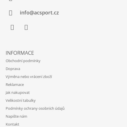
T
Í
info@acsport.cz
Facebook
Instagram
INFORMACE
Obchodní podmínky
Doprava
Výměna nebo vrácení zboží
Reklamace
Jak nakupovat
Velikostní tabulky
Podmínky ochrany osobních údajů
Napište nám
Kontakt