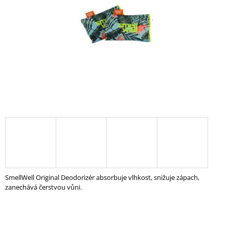
hvězdiček.
A
J
Í
T
?
HLEDAT
D
O
SmellWell Original Deodorizér absorbuje vlhkost, snižuje zápach,
P
zanechává čerstvou vůni.
O
R
U
Č
U