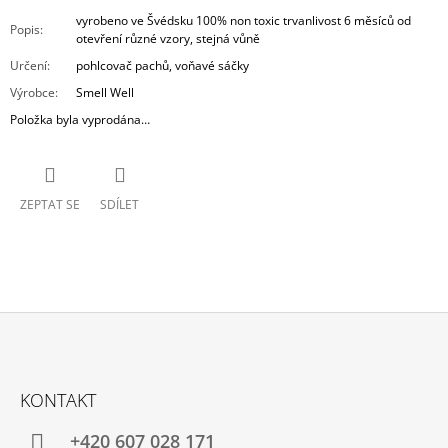
vyrobeno ve Švédsku 100% non toxic trvanlivost 6 měsíců od
Popis
:
otevření různé vzory, stejná vůně
Určení
:
pohlcovač pachů, voňavé sáčky
Výrobce
:
Smell Well
Položka byla vyprodána…
ZEPTAT SE
SDÍLET
Z
Á
KONTAKT
P
A
+420 607 028 171