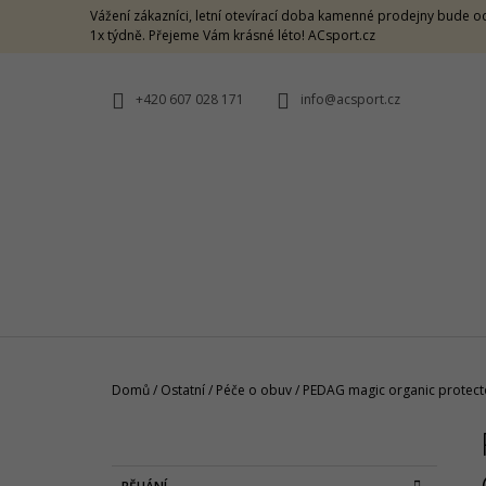
K
Přejít
Vážení zákazníci, letní otevírací doba kamenné prodejny bude od
na
O
1x týdně. Přejeme Vám krásné léto! ACsport.cz
ZPĚT
ZPĚT
obsah
DO
DO
Š
OBCHODU
OBCHODU
Í
+420 607 028 171
info@acsport.cz
K
Domů
/
Ostatní
/
Péče o obuv
/
PEDAG magic organic protecto
P
O
CRAZY SINGLET THUNDER M -
S
CARAMELLO
K
Přeskočit