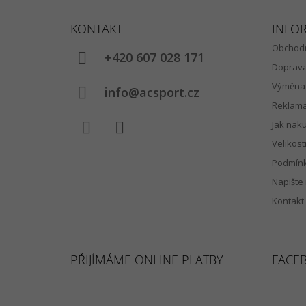
Z
Á
KONTAKT
INFO
P
Obchodn
A
+420 607 028 171
Doprav
T
Výměna 
Í
info@acsport.cz
Reklam
Jak nak
Velikost
Facebook
Instagram
Podmínk
Napište
Kontakt
PŘIJÍMÁME ONLINE PLATBY
FACE