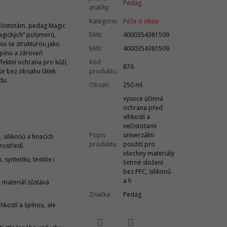
Pedag
značky
:
Kategorie
:
Péče o obuv
ečistotám. pedag Magic
magických“ polymerů,
EAN
:
4000354381509
tvu se strukturou jako
EAN
:
4000354381509
špínu a zároveň
fektní ochrana pro kůži,
Kód
876
 vše bez obsahu látek
produktu
:
du.
Obsah
:
250 ml
vysoce účinná
ochrana před
vlhkostí a
nečistotami
Popis
univerzální
 silikonů a hnacích
produktu
:
použití pro
rostředí.
všechny materiály
syntetiku, textilie i
šetrné složení
bez PFC, silikonů
a h
 materiál zůstává
Značka
:
Pedag
hkostí a špínou, ale