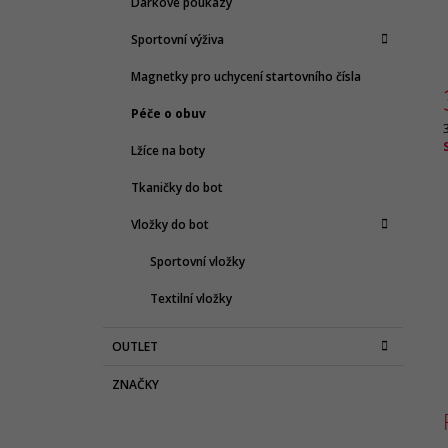
Dárkové poukazy
Sportovní výživa
Magnetky pro uchycení startovního čísla
Péče o obuv
c
Lžíce na boty
Tkaničky do bot
Vložky do bot
Sportovní vložky
Textilní vložky
OUTLET
ZNAČKY