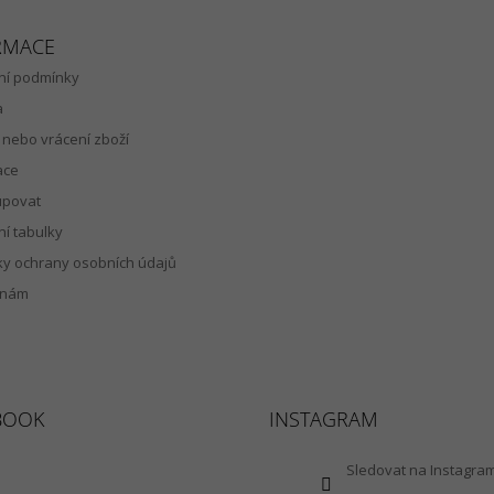
RMACE
í podmínky
a
nebo vrácení zboží
ace
upovat
ní tabulky
y ochrany osobních údajů
 nám
BOOK
INSTAGRAM
Sledovat na Instagra