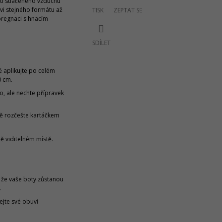
ití stlačeného vzduchu
vi stejného formátu až
TISK
ZEPTAT SE
pregnaci s hnacím
SDÍLET
 aplikujte po celém
0 cm.
o, ale nechte přípravek
ě rozčešte kartáčkem
ě viditelném místě.
, že vaše boty zůstanou
.
jte své obuvi