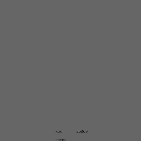
Kód
25369
Jméno