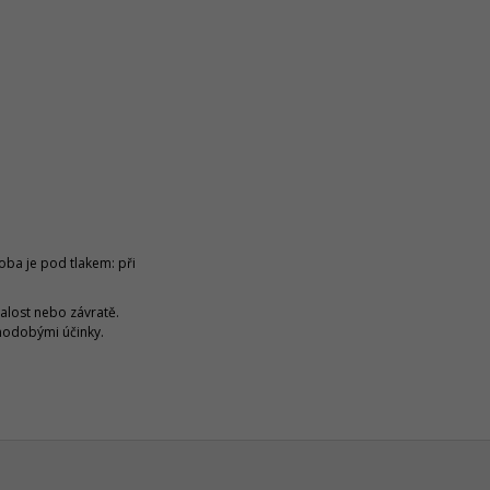
ba je pod tlakem: při
alost nebo závratě.
hodobými účinky.