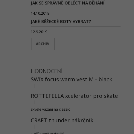
JAK SE SPRÁVNĚ OBLÉCT NA BĚHÁNÍ
14.10.2019
JAKÉ BĚŽECKÉ BOTY VYBRAT?
12.9.2019
ARCHIV
HODNOCENÍ
SWIX focus warm vest M - black
|
Hodnocení produktu je 5 z 5 hvězdiček.
ROTTEFELLA xcelerator pro skate
|
Hodnocení produktu je 5 z 5 hvězdiček.
skvělé vázání na classic
CRAFT thunder nákrčník
|
Hodnocení produktu je 5 z 5 hvězdiček.
+ příjemný materiál