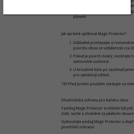
Až o 40 % více produktu – díky využ
namísto hnacího plynu najdete v lah
o 40 % více obsahu než v běžné im
plynem.
Jak správně aplikovat Magic Protector?
Důkladně protřepejte a rovnoměrně
povrchu obuvi ze vzdálenosti cca 3
Pokud je povrch mokrý, neotírejte h
samovolně uschnout.
U broušené kůže po zaschnutí jemn
pro sametový vzhled.
TIP:
Před prvním použitím otestujte na mén
Dlouhodobá ochrana pro každou obuv
S pedag Magic Protector si můžete být jistí
čisté, suché a chráněné za jakékoliv situace
Vyzkoušejte pedag Magic Protector a dopře
prvotřídní ochranu!