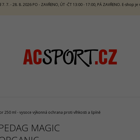
 7. 7. - 28. 8. 2026 PO - ZAVŘENO, ÚT -ČT 13:00 - 17:00, PÁ ZAVŘENO. E-shop j
CO POTŘEBUJETE NAJÍT?
HLEDAT
DOPORUČUJEME
r 250 ml - vysoce výkonná ochrana proti vlhkosti a špíně
PEDAG MAGIC
CRAZY TOP SIRIO W - LAKE
CRAZY SINGLET 
ORGANIC
1 672 Kč
1 065 Kč