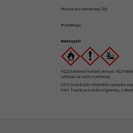
Vhodné pro membrány TEX.
#řadaMagic
Nebezpečí
H222 Extrémně hořlavý aerosol. H229 Nádo
zahřívání se může roztrhnout.
H315 Dráždí kůži. H336 Může způsobit osp
H411 Toxický pro vodní organismy, s dlou