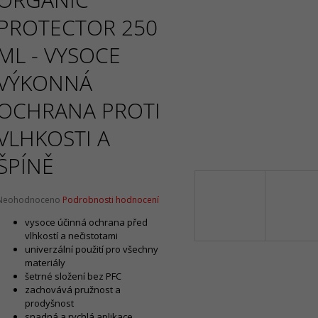
Původně:
2 090 Kč
Původně:
2 130 
PROTECTOR 250
ML - VYSOCE
VÝKONNÁ
OCHRANA PROTI
VLHKOSTI A
ŠPÍNĚ
Průměrné
Neohodnoceno
Podrobnosti hodnocení
hodnocení
vysoce účinná ochrana před
produktu
vlhkostí a nečistotami
e
univerzální použití pro všechny
,0
materiály
5
šetrné složení bez PFC
vězdiček.
zachovává pružnost a
prodyšnost
snadná a rychlá aplikace