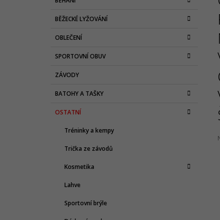
BĚHÁNÍ
T
A
kategorie
1 065 Kč
T
Původně:
2 130 Kč
R
BĚŽECKÉ LYŽOVÁNÍ
E
A
G
OBLEČENÍ
N
O
R
N
SPORTOVNÍ OBUV
I
Í
E
ZÁVODY
P
A
BATOHY A TAŠKY
N
OSTATNÍ
E
L
Tréninky a kempy
Trička ze závodů
j
Kosmetika
0
z
Lahve
h
Sportovní brýle