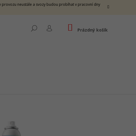
e v provozu neustále a svozy budou probíhat v pracovní dny
NÁKUPNÍ
HLEDAT
KOŠÍK
Prázdný košík
PŘIHLÁŠENÍ
THUNDER M - FIRE