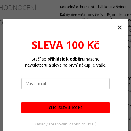
HODNOCENÍ
Kouzelná ochrana před vlhkostí a špínou
Každý den vaše boty čelí vodě, prachu a n
Protector využívá inovativní technologii „
DISKUZE
které na povrchu vytvářejí neviditelnou vrs
má lotosový květ. Díky ní odpuzuje vodu i 
zachovává materiál pružný a prodyšný. Per
SLEVA 100 Kč
syntetiku, textil i strečové materiály – a to
PFC, které jsou škodlivé pro člověka i příro
Stačí se
přihlásit k odběru
našeho
Proč zvolit Magic Protector?
newsletteru a sleva na první nákup je Vaše.
Vytváří vysoce silnou ochranu
Šetrné složení bez obsahu látek PFC,
plynů – bezpečné pro vás i životní p
Vhodné pro všechny materiály – kůži, 
strečové materiály.
Zachovává pružnost a prodyšnost –
CHCI SLEVU 100 Kč
přirozený na dotek i na pohled.
Neviditelná ochrana – chrání před vl
nenarušuje vzhled materiálu.
Zásady zpracování osobních údajů