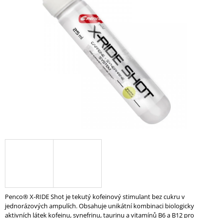
0,0
A
z
5
J
hvězdiček.
Í
T
?
HLEDAT
D
O
P
O
R
Penco® X-RIDE Shot je tekutý kofeinový stimulant bez cukru v
U
jednorázových ampulích. Obsahuje unikátní kombinaci biologicky
Č
aktivních látek kofeinu, synefrinu, taurinu a vitamínů B6 a B12 pro
U