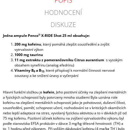
POPIS
HODNOCENÍ
DISKUZE
®
Jedna ampule
Penco
X-RIDE Shot
25 ml obsahuje:
200 mg kofeinu
, který pomáhá zlepšit soustředění a zvýšit
vytrvalostní výkon
1000 mg taurinu
11 mg extraktu z pomerančovníku Citrus aurantium
s vysokým
obsahem synefrinu (analog efedrinu)
Vitamíny B
a B
, které přispívají k normální činnosti nervové
6
12
soustavy a ke snížení únavy a vyčerpání
Hlavní funkční složkou je
kofein
, Jeho pozitivní účinky na zlepšení mentálních
a fyzických schopností byly potvrzeny mnoha studiemi Byla uznána role
kofeinu na zlepšení mentálních schopnosti jako je pohotovost, duševní čilost,
soustředění, paměť, schopnost učení, rozhodování se v kritických okamžicích
nebo lepší adaptace na stres, vyvolaný fyzickou aktivitou a to v dávkách již od
75 mg kofeinu. Pozitivní účinek kofeinu na zvýšení vytrvalostního výkonu byl
podle stanoviska EFSA prokázán v dávce 3 mg/kg tělesné hmotnosti (TH) a
to 1 hodinu před výkonem. Při vyšším dávkování kofeinu (4 mg/kg TH ) bylo