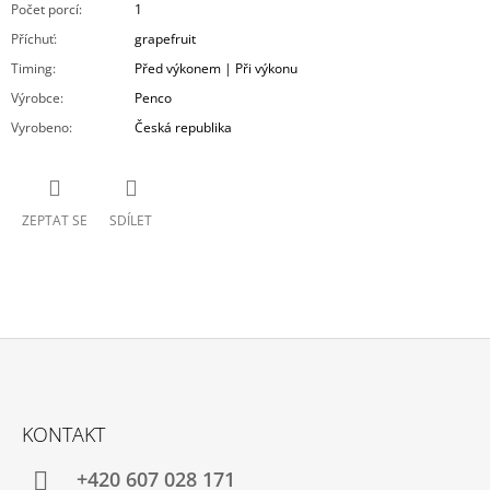
Počet porcí
:
1
Příchuť
:
grapefruit
Timing
:
Před výkonem | Při výkonu
Výrobce
:
Penco
Vyrobeno
:
Česká republika
ZEPTAT SE
SDÍLET
Z
Á
KONTAKT
P
A
+420 607 028 171