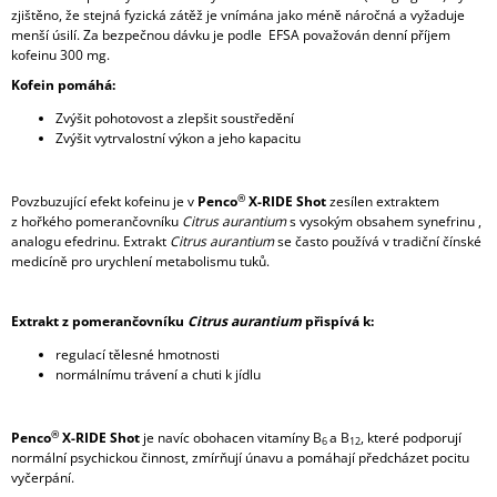
zjištěno, že stejná fyzická zátěž je vnímána jako méně náročná a vyžaduje
menší úsilí. Za bezpečnou dávku je podle EFSA považován denní příjem
kofeinu 300 mg.
Kofein
pomáhá:
Zvýšit pohotovost a zlepšit soustředění
Zvýšit vytrvalostní výkon a jeho kapacitu
®
Povzbuzující efekt kofeinu je v
Penco
X-RIDE Shot
zesílen extraktem
z hořkého pomerančovníku
Citrus aurantium
s vysokým obsahem synefrinu ,
analogu efedrinu. Extrakt
Citrus aurantium
se často používá v tradiční čínské
medicíně pro urychlení metabolismu tuků.
Extrakt z pomerančovníku
Citrus aurantium
přispívá k:
regulací tělesné hmotnosti
normálnímu trávení a chuti k jídlu
®
Penco
X-RIDE Shot
je navíc obohacen vitamíny B
a B
, které podporují
6
12
normální psychickou činnost, zmírňují únavu a pomáhají předcházet pocitu
vyčerpání.