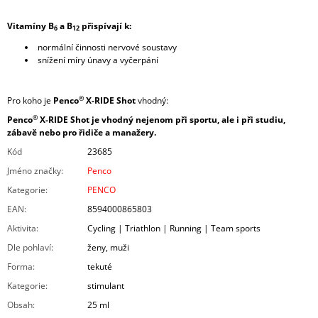
Vitamíny B
a B
přispívají k:
6
12
normální činnosti nervové soustavy
snížení míry únavy a vyčerpání
®
Pro koho je
Penco
X-RIDE Shot
vhodný:
®
Penco
X-RIDE Shot je vhodný nejenom při sportu, ale i při studiu,
zábavě nebo pro řidiče a manažery.
Kód
23685
Jméno značky
:
Penco
Kategorie
:
PENCO
EAN
:
8594000865803
Aktivita
:
Cycling | Triathlon | Running | Team sports
Dle pohlaví
:
ženy, muži
Forma
:
tekuté
Kategorie
:
stimulant
Obsah
:
25 ml