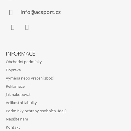
T
Í
info@acsport.cz
Facebook
Instagram
INFORMACE
Obchodní podmínky
Doprava
Výměna nebo vrácení zboží
Reklamace
Jak nakupovat
Velikostní tabulky
Podmínky ochrany osobních údajů
Napište nám
Kontakt